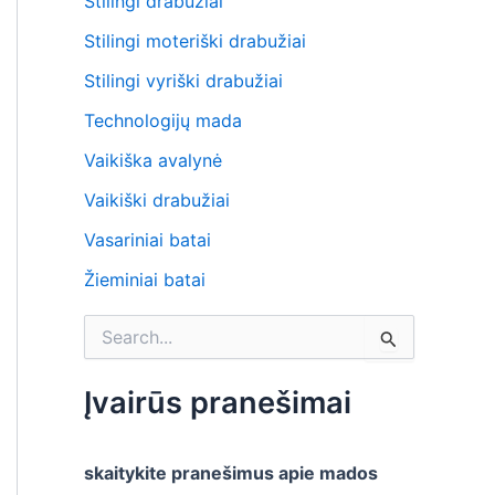
Stilingi drabužiai
Stilingi moteriški drabužiai
Stilingi vyriški drabužiai
Technologijų mada
Vaikiška avalynė
Vaikiški drabužiai
Vasariniai batai
Žieminiai batai
S
e
a
r
Įvairūs pranešimai
c
h
f
skaitykite pranešimus apie mados
o