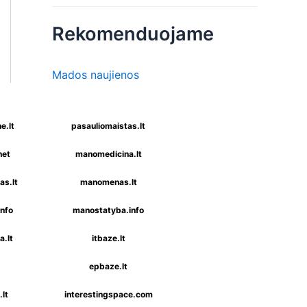
Rekomenduojame
Mados naujienos
e.lt
pasauliomaistas.lt
net
manomedicina.lt
s.lt
manomenas.lt
nfo
manostatyba.info
a.lt
itbaze.lt
epbaze.lt
lt
interestingspace.com