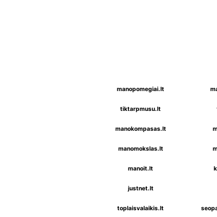
manopomegiai.lt
ma
tiktarpmusu.lt
manokompasas.lt
m
manomokslas.lt
m
manoit.lt
k
justnet.lt
toplaisvalaikis.lt
seopa