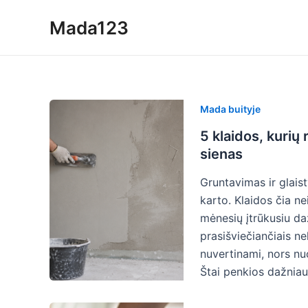
Skip
Mada123
to
content
Mada buityje
5 klaidos, kurių 
sienas
Gruntavimas ir glais
karto. Klaidos čia ne
mėnesių įtrūkusiu daž
prasišviečiančiais n
nuvertinami, nors nuo
Štai penkios dažniau