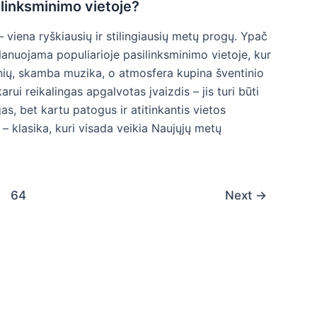
ilinksminimo vietoje?
 viena ryškiausių ir stilingiausių metų progų. Ypač
lanuojama populiarioje pasilinksminimo vietoje, kur
ių, skamba muzika, o atmosfera kupina šventinio
rui reikalingas apgalvotas įvaizdis – jis turi būti
gas, bet kartu patogus ir atitinkantis vietos
 – klasika, kuri visada veikia Naujųjų metų
64
Next
→