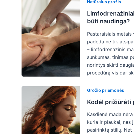
Natūralus grožis
Limfodrenažiniai
būti naudinga?
Pastaraisiais metais
padeda ne tik atsipal
– limfodrenažinis ma
sunkumas, tinimas po 
norintys skirti daugi
procedūrą vis dar s
Grožio priemonės
Kodėl prižiūrėti
Kasdienė mada nėra v
kuria ir plaukai, nes 
pasirinktą stilių. Ne