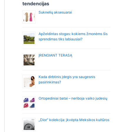
r
tendencijas
:
Suknelių aksesuarai
Apželdintas stogas: kokiems žmonėms šis
sprendimas tiks labiausiai?
ĮRENGIANT TERASĄ
Kada dirbtinis įdegis yra saugesnis
pasirinkimas?
Ortopediniai batai – neriboja vaiko judesių
„Dior“ kolekcija: įkvėpta Meksikos kultūros