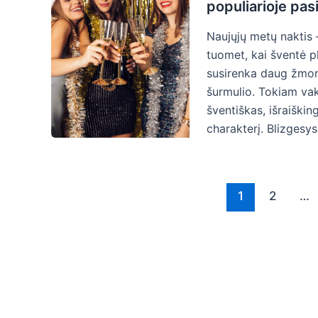
populiarioje pas
Naujųjų metų naktis –
tuomet, kai šventė p
susirenka daug žmon
šurmulio. Tokiam vaka
šventiškas, išraiškin
charakterį. Blizgesys
Post
1
2
…
pagination