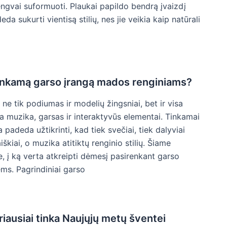
 lengvai suformuoti. Plaukai papildo bendrą įvaizdį
eda sukurti vientisą stilių, nes jie veikia kaip natūrali
 tinkamą garso įrangą mados renginiams?
 ne tik podiumas ir modelių žingsniai, bet ir visa
ia muzika, garsas ir interaktyvūs elementai. Tinkamai
 padeda užtikrinti, kad tiek svečiai, tiek dalyviai
škiai, o muzika atitiktų renginio stilių. Šiame
e, į ką verta atkreipti dėmesį pasirenkant garso
ms. Pagrindiniai garso
riausiai tinka Naujųjų metų šventei