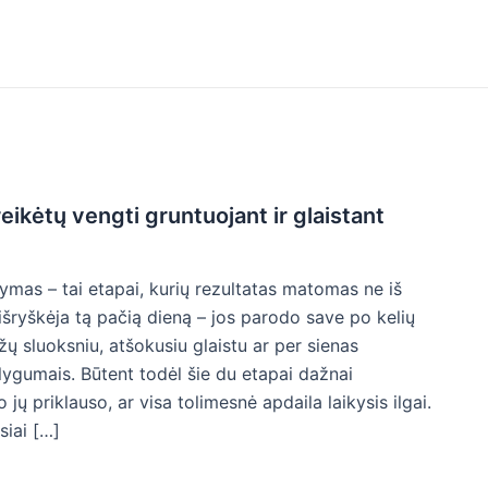
reikėtų vengti gruntuojant ir glaistant
tymas – tai etapai, kurių rezultatas matomas ne iš
išryškėja tą pačią dieną – jos parodo save po kelių
ų sluoksniu, atšokusiu glaistu ar per sienas
elygumais. Būtent todėl šie du etapai dažnai
 jų priklauso, ar visa tolimesnė apdaila laikysis ilgai.
siai […]