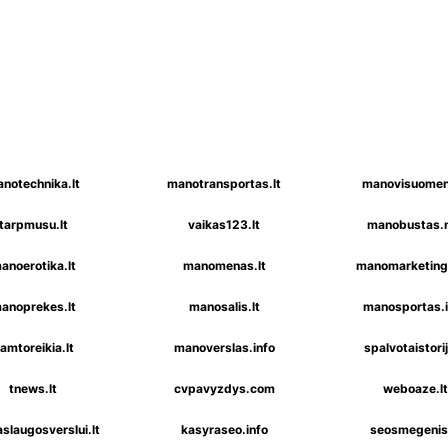
notechnika.lt
manotransportas.lt
manovisuomen
tarpmusu.lt
vaikas123.lt
manobustas.
anoerotika.lt
manomenas.lt
manomarketinga
anoprekes.lt
manosalis.lt
manosportas.i
amtoreikia.lt
manoverslas.info
spalvotaistorij
tnews.lt
cvpavyzdys.com
weboaze.lt
slaugosverslui.lt
kasyraseo.info
seosmegenis.