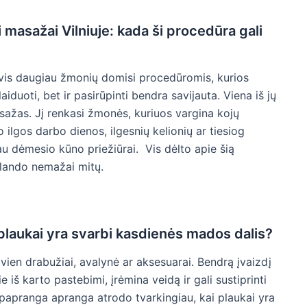
 masažai Vilniuje: kada ši procedūra gali
 vis daugiau žmonių domisi procedūromis, kurios
aiduoti, bet ir pasirūpinti bendra savijauta. Viena iš jų
sažas. Jį renkasi žmonės, kuriuos vargina kojų
ilgos darbo dienos, ilgesnių kelionių ar tiesiog
au dėmesio kūno priežiūrai. Vis dėlto apie šią
klando nemažai mitų.
 plaukai yra svarbi kasdienės mados dalis?
ien drabužiai, avalynė ar aksesuarai. Bendrą įvaizdį
jie iš karto pastebimi, įrėmina veidą ir gali sustiprinti
t papranga apranga atrodo tvarkingiau, kai plaukai yra