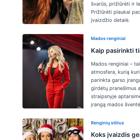
švarūs, prižiūrėti ir
Prižiūrėti plaukai pad
įvaizdžio detalė.
Mados renginiai
Kaip pasirinkti
Mados renginiai – tai
atmosfera, kurią kur
parinkta garso įranga
girdėtų pranešimus ai
straipsnyje aptarsim
įrangą mados šventė
Renginių stilius
Koks įvaizdis ge