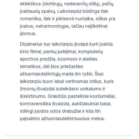
eklektikos (skirtingų, nederančių stilių), pačių
įvairiausių spalvų. Laikotarpiui būdinga tiek
romantika, tiek ir piktesnė nuotaika, stilius yra
įvairus, neharmoningas, tačiau neįtikėtinai
įdomus.
Dizainerius tuo laikotarpiu įkvėpė kurti įvairūs
kino filmai, pankų judėjimai, kompiuterių
epochos pradžia, kosmoso ir ateities
tematikos, dėl šios priežasties
aštuoniasdešimtųjų mada itin ryški. Šiuo
laikotarpiu buvo labai vertinamas stilius, kuris
žmonių išvaizdai suteikdavo unikalumo ir
išskirtinumo. Grakštūs pasteliniai kostiumėliai,
kontraversiška išvaizda, aukštakulniai batai,
stilingi juodos odos drabužiai ir kita itin
paįvairino aštuoniasdešimtuosius metus.