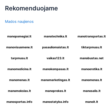
Rekomenduojame
Mados naujienos
manopomegiai.lt
manotechnika.lt
manotransportas.lt
manovisuomene.lt
pasauliomaistas.lt
tiktarpmusu.lt
tarpmusu.lt
vaikas123.lt
manobustas.net
manomedicina.lt
manokompasas.lt
manoerotika.lt
manomenas.lt
manomarketingas.lt
manomenas.lt
manomokslas.lt
manoprekes.lt
manosalis.lt
manosportas.info
manostatyba.info
manoit.lt