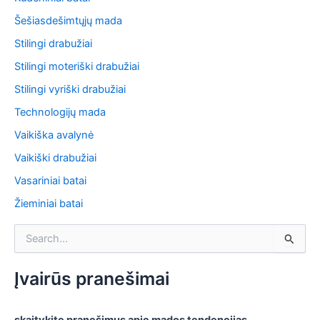
Šešiasdešimtųjų mada
Stilingi drabužiai
Stilingi moteriški drabužiai
Stilingi vyriški drabužiai
Technologijų mada
Vaikiška avalynė
Vaikiški drabužiai
Vasariniai batai
Žieminiai batai
S
e
a
r
Įvairūs pranešimai
c
h
f