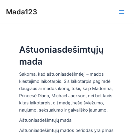
Skip
Mada123
to
Main
content
Men
Aštuoniasdešimtųjų
mada
Sakoma, kad aštuoniasdešimtieji – mados
klestėjimo laikotarpis. Šis laikotarpis pagimdė
daugiausiai mados ikonų, tokių kaip Madonna,
Princesė Diana, Michael Jackson, nei bet kuris
kitas laikotarpis, o į madą įnešė šviežumo,
naujumo, seksualumo ir gaivališko jaunumo.
Aštuoniasdešimtųjų mada
Aštuoniasdešimtųjų mados periodas yra pilnas