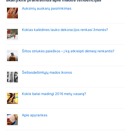
skaitykite pranešimus apie mados tendencijas
o
Auksinių auskarų pasirinkimas
r
:
Kokias kalėdines lauko dekoracijos renkasi žmonės?
Šiltos striukės paieškos – į ką atkreipti dėmesį renkantis?
Šešiasdešimtųjų mados ikonos
Kokie batai madingi 2016 metų vasarą?
Apie apyrankes