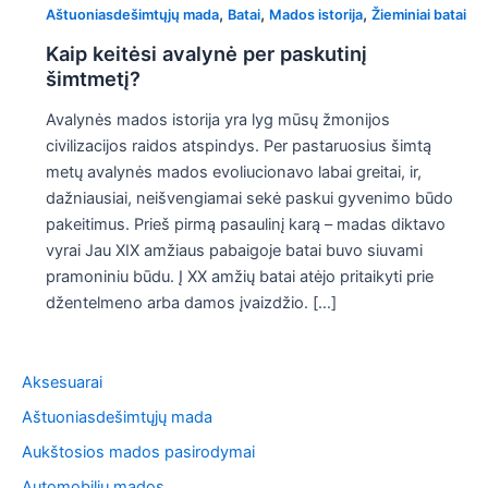
,
,
,
Aštuoniasdešimtųjų mada
Batai
Mados istorija
Žieminiai batai
Kaip keitėsi avalynė per paskutinį
šimtmetį?
Avalynės mados istorija yra lyg mūsų žmonijos
civilizacijos raidos atspindys. Per pastaruosius šimtą
metų avalynės mados evoliucionavo labai greitai, ir,
dažniausiai, neišvengiamai sekė paskui gyvenimo būdo
pakeitimus. Prieš pirmą pasaulinį karą – madas diktavo
vyrai Jau XIX amžiaus pabaigoje batai buvo siuvami
pramoniniu būdu. Į XX amžių batai atėjo pritaikyti prie
džentelmeno arba damos įvaizdžio. […]
Aksesuarai
Aštuoniasdešimtųjų mada
Aukštosios mados pasirodymai
Automobilių mados