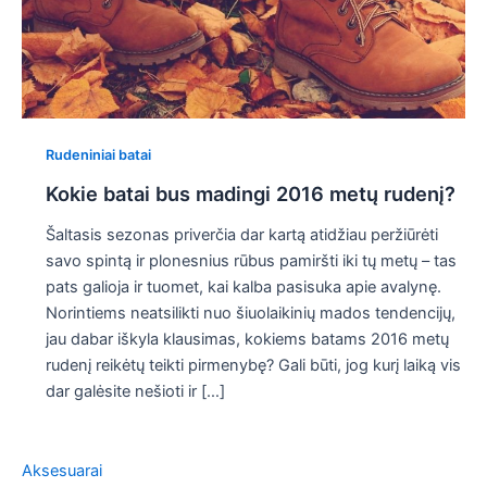
Rudeniniai batai
Kokie batai bus madingi 2016 metų rudenį?
Šaltasis sezonas priverčia dar kartą atidžiau peržiūrėti
savo spintą ir plonesnius rūbus pamiršti iki tų metų – tas
pats galioja ir tuomet, kai kalba pasisuka apie avalynę.
Norintiems neatsilikti nuo šiuolaikinių mados tendencijų,
jau dabar iškyla klausimas, kokiems batams 2016 metų
rudenį reikėtų teikti pirmenybę? Gali būti, jog kurį laiką vis
dar galėsite nešioti ir […]
Aksesuarai