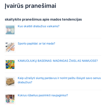
r
Įvairūs pranešimai
c
h
f
skaitykite pranešimus apie mados tendencijas
o
Kuo skalbti drabužius vaikams?
r
:
Sporto papildai: ar tai mada?
KAMUOLIUKŲ BASEINAS: MADINGAS ŽAISLAS NAMUOSE?
Kaip užrašyti siuntą pardavus ir norint paštu išsiųsti savo senus
drabužius?
Kokius rūbelius pasirinkti naujagimiui?