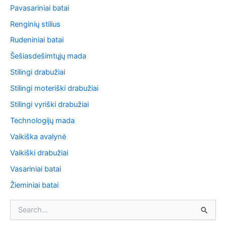
Pavasariniai batai
Renginių stilius
Rudeniniai batai
Šešiasdešimtųjų mada
Stilingi drabužiai
Stilingi moteriški drabužiai
Stilingi vyriški drabužiai
Technologijų mada
Vaikiška avalynė
Vaikiški drabužiai
Vasariniai batai
Žieminiai batai
S
e
a