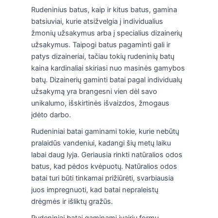
Rudeninius batus, kaip ir kitus batus, gamina
batsiuviai, kurie atsižvelgia į individualius
žmonių užsakymus arba į specialius dizainerių
užsakymus. Taipogi batus pagaminti gali ir
patys dizaineriai, tačiau tokių rudeninių batų
kaina kardinaliai skiriasi nuo masinės gamybos
batų. Dizainerių gaminti batai pagal individualų
užsakymą yra brangesni vien dėl savo
unikalumo, išskirtinės išvaizdos, žmogaus
įdėto darbo.
Rudeniniai batai gaminami tokie, kurie nebūtų
pralaidūs vandeniui, kadangi šių metų laiku
labai daug lyja. Geriausia rinkti natūralios odos
batus, kad pėdos kvėpuotų. Natūralios odos
batai turi būti tinkamai prižiūrėti, svarbiausia
juos impregnuoti, kad batai nepraleistų
drėgmės ir išliktų gražūs.
Rudeniniai batai gaminami įvairių formų.