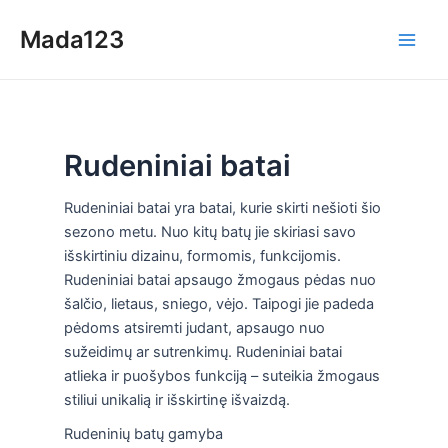
Skip
Mada123
to
Main
content
Men
Rudeniniai batai
Rudeniniai batai yra batai, kurie skirti nešioti šio
sezono metu. Nuo kitų batų jie skiriasi savo
išskirtiniu dizainu, formomis, funkcijomis.
Rudeniniai batai apsaugo žmogaus pėdas nuo
šalčio, lietaus, sniego, vėjo. Taipogi jie padeda
pėdoms atsiremti judant, apsaugo nuo
sužeidimų ar sutrenkimų. Rudeniniai batai
atlieka ir puošybos funkciją – suteikia žmogaus
stiliui unikalią ir išskirtinę išvaizdą.
Rudeninių batų gamyba