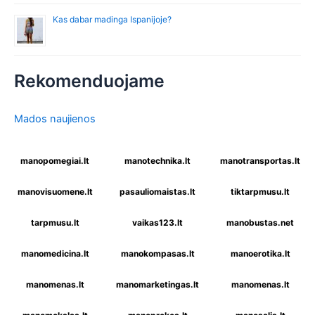
Kas dabar madinga Ispanijoje?
Rekomenduojame
Mados naujienos
manopomegiai.lt
manotechnika.lt
manotransportas.lt
manovisuomene.lt
pasauliomaistas.lt
tiktarpmusu.lt
tarpmusu.lt
vaikas123.lt
manobustas.net
manomedicina.lt
manokompasas.lt
manoerotika.lt
manomenas.lt
manomarketingas.lt
manomenas.lt