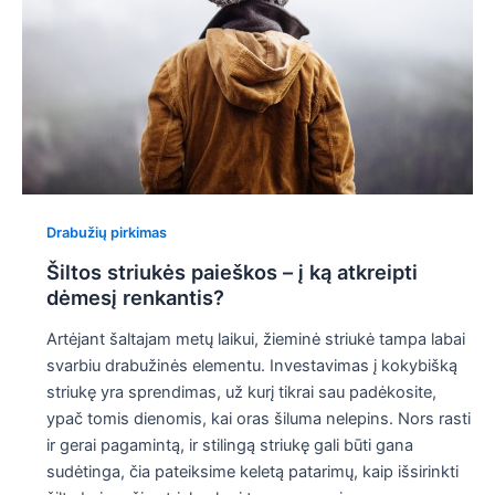
Drabužių pirkimas
Šiltos striukės paieškos – į ką atkreipti
dėmesį renkantis?
Artėjant šaltajam metų laikui, žieminė striukė tampa labai
svarbiu drabužinės elementu. Investavimas į kokybišką
striukę yra sprendimas, už kurį tikrai sau padėkosite,
ypač tomis dienomis, kai oras šiluma nelepins. Nors rasti
ir gerai pagamintą, ir stilingą striukę gali būti gana
sudėtinga, čia pateiksime keletą patarimų, kaip išsirinkti