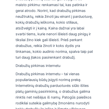
maisto pirkimu: renkamasi tai, kas patinka ir
gerai atrodo. Norint, kad drabužių pirkimas
neužtruktų, reikia žinoti jau einant į parduotuvę,
kokių drabužių ieškoma, kokio stiliaus,
atsižvelgti ir į kainą. Kaina dažnai yra labai
svarbi tiems, kurie nenori išleisti daug pinigų ir
tiksliai žino kiek gali išleisti. Prieš perkant
drabužius, reikia žinoti ir koks dydis yra
tinkamas, kokio audinio norima, spalva taip pat
turi daug įtakos pasirenkant drabužį.
Drabužių pirkimas internetu
Drabužių pirkimas internetu – tai vienas
populiariausių būdų įsigyti norimą prekę.
Internetinių drabužių parduotuvės siūlo išties
platų gaminių pasirinkimą, o drabužius galima
rinktis net neišėjus iš namų. Patogūs paieškos
rodikliai suteikia galimybę žmonėms nurodyti
kokių drabužių jie ieško ir išmeta užklausas