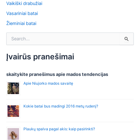
Vaikiški drabužiai
Vasariniai batai
Žieminiai batai
S
e
a
r
Įvairūs pranešimai
c
h
f
skaitykite pranešimus apie mados tendencijas
o
Apie Niujorko mados savaitę
r
:
Kokie batai bus madingi 2016 metų rudenį?
Plaukų spalva pagal akis: kaip pasirinkti?