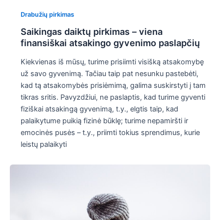
Drabužių pirkimas
Saikingas daiktų pirkimas – viena
finansiškai atsakingo gyvenimo paslapčių
Kiekvienas iš mūsų, turime prisiimti visišką atsakomybę
už savo gyvenimą. Tačiau taip pat nesunku pastebėti,
kad tą atsakomybės prisiėmimą, galima suskirstyti į tam
tikras sritis. Pavyzdžiui, ne paslaptis, kad turime gyventi
fiziškai atsakingą gyvenimą, t.y., elgtis taip, kad
palaikytume puikią fizinė būklę; turime nepamiršti ir
emocinės pusės – t.y., priimti tokius sprendimus, kurie
leistų palaikyti