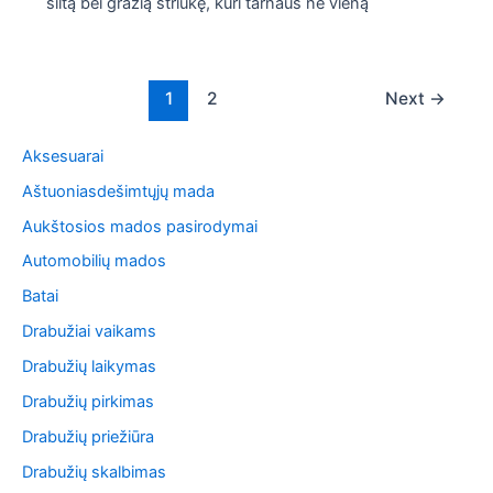
šiltą bei gražią striukę, kuri tarnaus ne vieną
Post
1
2
Next
→
pagination
Aksesuarai
Aštuoniasdešimtųjų mada
Aukštosios mados pasirodymai
Automobilių mados
Batai
Drabužiai vaikams
Drabužių laikymas
Drabužių pirkimas
Drabužių priežiūra
Drabužių skalbimas