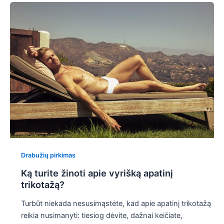
Drabužių pirkimas
Ką turite žinoti apie vyrišką apatinį
trikotažą?
Turbūt niekada nesusimąstėte, kad apie apatinį trikotažą
reikia nusimanyti: tiesiog dėvite, dažnai keičiate,