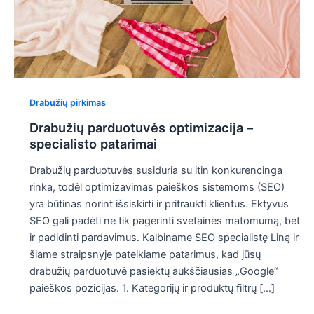
Drabužių pirkimas
Drabužių parduotuvės optimizacija –
specialisto patarimai
Drabužių parduotuvės susiduria su itin konkurencinga
rinka, todėl optimizavimas paieškos sistemoms (SEO)
yra būtinas norint išsiskirti ir pritraukti klientus. Ektyvus
SEO gali padėti ne tik pagerinti svetainės matomumą, bet
ir padidinti pardavimus. Kalbiname SEO specialistę Liną ir
šiame straipsnyje pateikiame patarimus, kad jūsų
drabužių parduotuvė pasiektų aukščiausias „Google“
paieškos pozicijas. 1. Kategorijų ir produktų filtrų […]