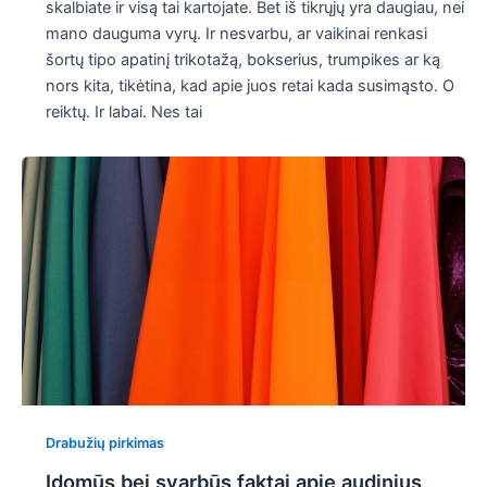
skalbiate ir visą tai kartojate. Bet iš tikrųjų yra daugiau, nei
mano dauguma vyrų. Ir nesvarbu, ar vaikinai renkasi
šortų tipo apatinį trikotažą, bokserius, trumpikes ar ką
nors kita, tikėtina, kad apie juos retai kada susimąsto. O
reiktų. Ir labai. Nes tai
Drabužių pirkimas
Įdomūs bei svarbūs faktai apie audinius