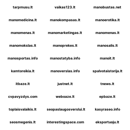
tarpmusu.lt
vaikas123.lt
manobustas.net
manomedicina.lt
manokompasas.lt
manoerotika.lt
manomenas.lt
manomarketingas.lt
manomenas.lt
manomokslas.lt
manoprekes.lt
manosalis.lt
manosportas.info
manostatyba.info
manoit.lt
kamtoreikia.lt
manoverslas.info
spalvotaistorija.lt
itbaze.lt
justnet.lt
tnews.lt
cvpavyzdys.com
weboaze.lt
epbaze.lt
toplaisvalaikis.lt
seopaslaugosverslui.lt
kasyraseo.info
seosmegenis.lt
interestingspace.com
eksportuoju.lt