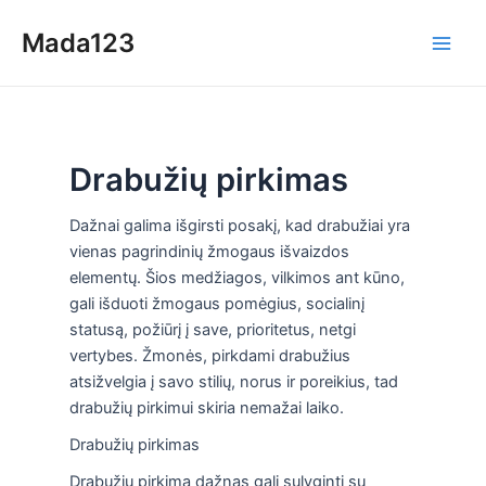
Skip
Mada123
to
Main
content
Men
Drabužių pirkimas
Dažnai galima išgirsti posakį, kad drabužiai yra
vienas pagrindinių žmogaus išvaizdos
elementų. Šios medžiagos, vilkimos ant kūno,
gali išduoti žmogaus pomėgius, socialinį
statusą, požiūrį į save, prioritetus, netgi
vertybes. Žmonės, pirkdami drabužius
atsižvelgia į savo stilių, norus ir poreikius, tad
drabužių pirkimui skiria nemažai laiko.
Drabužių pirkimas
Drabužių pirkimą dažnas gali sulyginti su