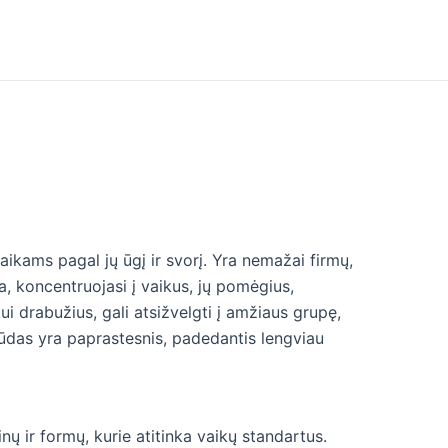
aikams pagal jų ūgį ir svorį. Yra nemažai firmų,
, koncentruojasi į vaikus, jų pomėgius,
ui drabužius, gali atsižvelgti į amžiaus grupę,
būdas yra paprastesnis, padedantis lengviau
nų ir formų, kurie atitinka vaikų standartus.