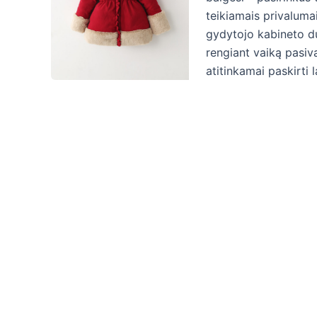
teikiamais privalumai
gydytojo kabineto dur
rengiant vaiką pasiva
atitinkamai paskirti 