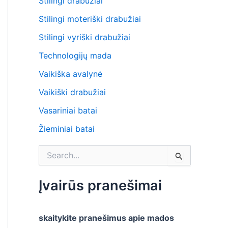
Stilingi drabužiai
Stilingi moteriški drabužiai
Stilingi vyriški drabužiai
Technologijų mada
Vaikiška avalynė
Vaikiški drabužiai
Vasariniai batai
Žieminiai batai
S
e
a
r
Įvairūs pranešimai
c
h
f
skaitykite pranešimus apie mados
o