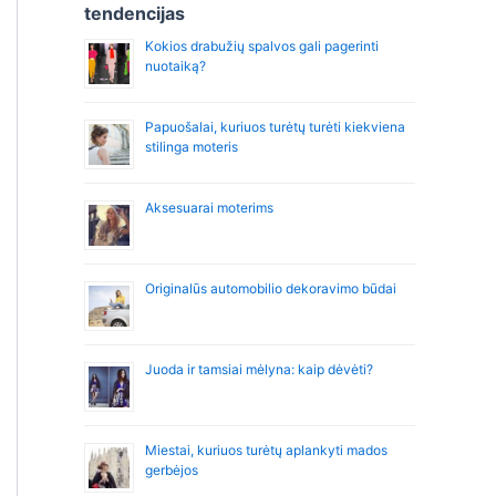
r
tendencijas
:
Kokios drabužių spalvos gali pagerinti
nuotaiką?
Papuošalai, kuriuos turėtų turėti kiekviena
stilinga moteris
Aksesuarai moterims
Originalūs automobilio dekoravimo būdai
Juoda ir tamsiai mėlyna: kaip dėvėti?
Miestai, kuriuos turėtų aplankyti mados
gerbėjos