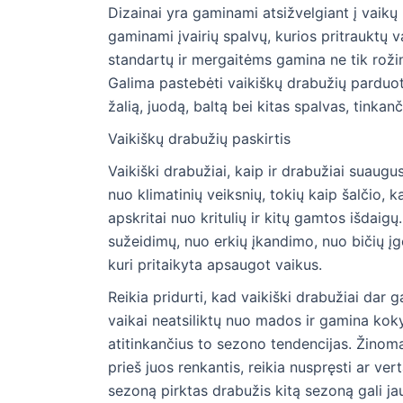
Dizainai yra gaminami atsižvelgiant į vaikų n
gaminami įvairių spalvų, kurios pritrauktų v
standartų ir mergaitėms gamina ne tik roži
Galima pastebėti vaikiškų drabužių parduotu
žalią, juodą, baltą bei kitas spalvas, tinka
Vaikiškų drabužių paskirtis
Vaikiški drabužiai, kaip ir drabužiai suaug
nuo klimatinių veiksnių, tokių kaip šalčio, ka
apskritai nuo kritulių ir kitų gamtos išdaig
sužeidimų, nuo erkių įkandimo, nuo bičių įgė
kuri pritaikyta apsaugot vaikus.
Reikia pridurti, kad vaikiški drabužiai dar ga
vaikai neatsiliktų nuo mados ir gamina kok
atitinkančius to sezono tendencijas. Žinoma
prieš juos renkantis, reikia nuspręsti ar ver
sezoną pirktas drabužis kitą sezoną gali jau