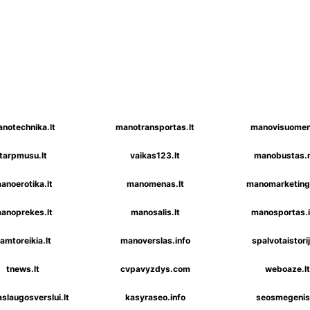
notechnika.lt
manotransportas.lt
manovisuomen
tarpmusu.lt
vaikas123.lt
manobustas.
anoerotika.lt
manomenas.lt
manomarketinga
anoprekes.lt
manosalis.lt
manosportas.i
amtoreikia.lt
manoverslas.info
spalvotaistorij
tnews.lt
cvpavyzdys.com
weboaze.lt
slaugosverslui.lt
kasyraseo.info
seosmegenis.