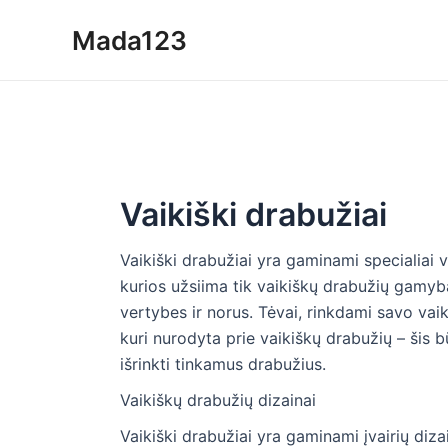
Skip
Mada123
to
content
Vaikiški drabužiai
Vaikiški drabužiai yra gaminami specialiai v
kurios užsiima tik vaikiškų drabužių gamyba
vertybes ir norus. Tėvai, rinkdami savo vaik
kuri nurodyta prie vaikiškų drabužių – šis 
išrinkti tinkamus drabužius.
Vaikiškų drabužių dizainai
Vaikiški drabužiai yra gaminami įvairių dizai