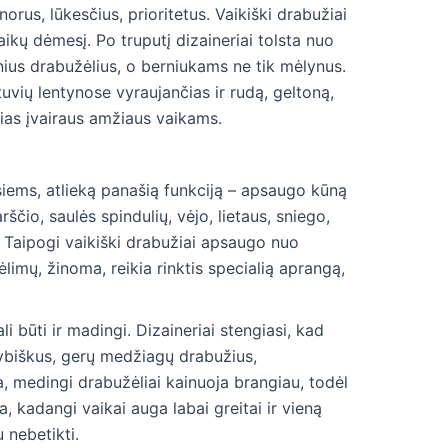
orus, lūkesčius, prioritetus. Vaikiški drabužiai
aikų dėmesį. Po truputį dizaineriai tolsta nuo
nius drabužėlius, o berniukams ne tik mėlynus.
vių lentynose vyraujančias ir rudą, geltoną,
nčias įvairaus amžiaus vaikams.
usiems, atlieką panašią funkciją – apsaugo kūną
rščio, saulės spindulių, vėjo, lietaus, sniego,
ų. Taipogi vaikiški drabužiai apsaugo nuo
limų, žinoma, reikia rinktis specialią aprangą,
li būti ir madingi. Dizaineriai stengiasi, kad
ybiškus, gerų medžiagų drabužius,
, medingi drabužėliai kainuoja brangiau, todėl
ta, kadangi vaikai auga labai greitai ir vieną
 nebetikti.