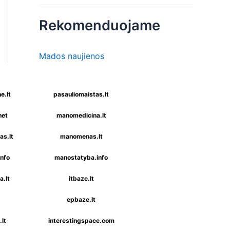
Rekomenduojame
Mados naujienos
e.lt
pasauliomaistas.lt
net
manomedicina.lt
s.lt
manomenas.lt
nfo
manostatyba.info
a.lt
itbaze.lt
epbaze.lt
lt
interestingspace.com