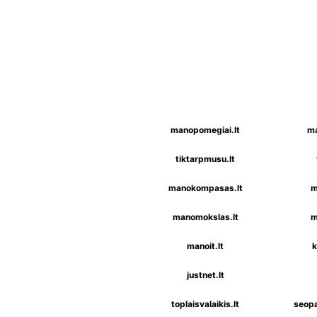
manopomegiai.lt
ma
tiktarpmusu.lt
manokompasas.lt
m
manomokslas.lt
m
manoit.lt
k
justnet.lt
toplaisvalaikis.lt
seopa