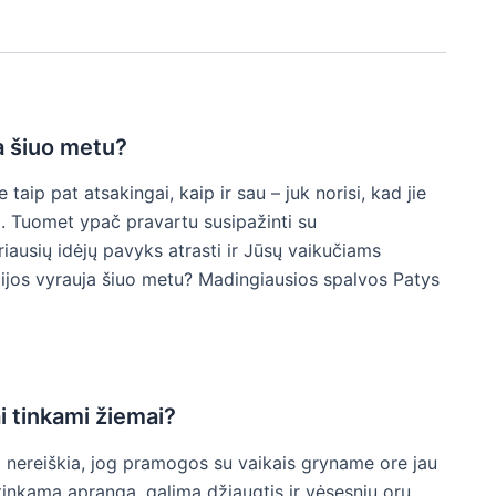
a šiuo metu?
ip pat atsakingai, kaip ir sau – juk norisi, kad jie
gai. Tuomet ypač pravartu susipažinti su
ausių idėjų pavyks atrasti ir Jūsų vaikučiams
cijos vyrauja šiuo metu? Madingiausios spalvos Patys
i tinkami žiemai?
ai nereiškia, jog pramogos su vaikais gryname ore jau
 tinkamą aprangą, galima džiaugtis ir vėsesnių orų