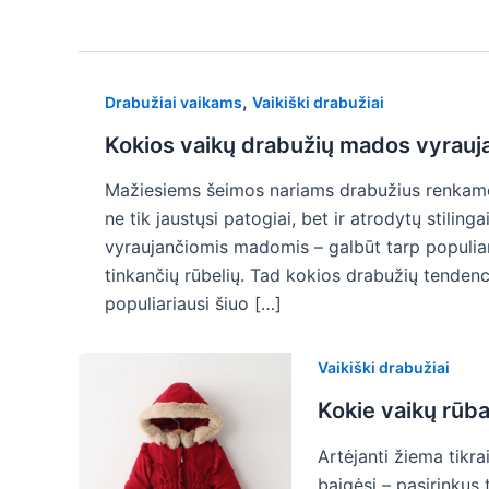
,
Drabužiai vaikams
Vaikiški drabužiai
Kokios vaikų drabužių mados vyrauj
Mažiesiems šeimos nariams drabužius renkame ta
ne tik jaustųsi patogiai, bet ir atrodytų stilin
vyraujančiomis madomis – galbūt tarp populiari
tinkančių rūbelių. Tad kokios drabužių tenden
populiariausi šiuo […]
Vaikiški drabužiai
Kokie vaikų rūba
Artėjanti žiema tikr
baigėsi – pasirinkus