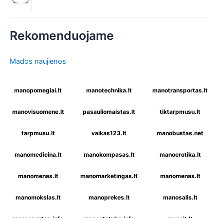
Rekomenduojame
Mados naujienos
manopomegiai.lt
manotechnika.lt
manotransportas.lt
manovisuomene.lt
pasauliomaistas.lt
tiktarpmusu.lt
tarpmusu.lt
vaikas123.lt
manobustas.net
manomedicina.lt
manokompasas.lt
manoerotika.lt
manomenas.lt
manomarketingas.lt
manomenas.lt
manomokslas.lt
manoprekes.lt
manosalis.lt