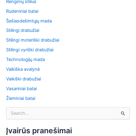
Renginių stilius
Rudeniniai batai
Šešiasdešimtųjų mada
Stilingi drabužiai
Stilingi moteriški drabužiai
Stilingi vyriški drabužiai
Technologijų mada
Vaikiška avalynė
Vaikiški drabužiai
Vasariniai batai
Žieminiai batai
S
e
a
r
Įvairūs pranešimai
c