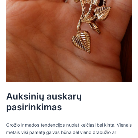
Auksinių auskarų
pasirinkimas
Grožio ir mados tendencijos nuolat keičiasi bei kinta. Vienais
metais visi pametę galvas būna dėl vieno drabužio ar