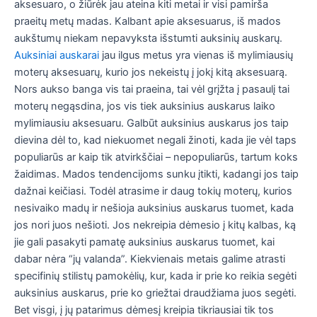
aksesuaro, o žiūrėk jau ateina kiti metai ir visi pamirša
praeitų metų madas. Kalbant apie aksesuarus, iš mados
aukštumų niekam nepavyksta išstumti auksinių auskarų.
Auksiniai auskarai
jau ilgus metus yra vienas iš mylimiausių
moterų aksesuarų, kurio jos nekeistų į jokį kitą aksesuarą.
Nors aukso banga vis tai praeina, tai vėl grįžta į pasaulį tai
moterų negąsdina, jos vis tiek auksinius auskarus laiko
mylimiausiu aksesuaru. Galbūt auksinius auskarus jos taip
dievina dėl to, kad niekuomet negali žinoti, kada jie vėl taps
populiarūs ar kaip tik atvirkščiai – nepopuliarūs, tartum koks
žaidimas. Mados tendencijoms sunku įtikti, kadangi jos taip
dažnai keičiasi. Todėl atrasime ir daug tokių moterų, kurios
nesivaiko madų ir nešioja auksinius auskarus tuomet, kada
jos nori juos nešioti. Jos nekreipia dėmesio į kitų kalbas, ką
jie gali pasakyti pamatę auksinius auskarus tuomet, kai
dabar nėra “jų valanda”. Kiekvienais metais galime atrasti
specifinių stilistų pamokėlių, kur, kada ir prie ko reikia segėti
auksinius auskarus, prie ko griežtai draudžiama juos segėti.
Bet visgi, į jų patarimus dėmesį kreipia tikriausiai tik tos