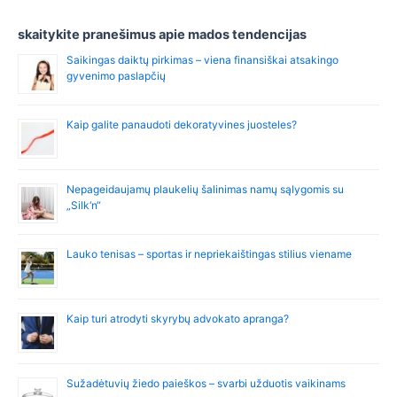
h
f
skaitykite pranešimus apie mados tendencijas
o
Saikingas daiktų pirkimas – viena finansiškai atsakingo
r
gyvenimo paslapčių
:
Kaip galite panaudoti dekoratyvines juosteles?
Nepageidaujamų plaukelių šalinimas namų sąlygomis su
„Silk‘n“
Lauko tenisas – sportas ir nepriekaištingas stilius viename
Kaip turi atrodyti skyrybų advokato apranga?
Sužadėtuvių žiedo paieškos – svarbi užduotis vaikinams