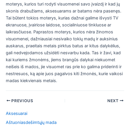
moterys, kurios turi rodyti visuomenei savo įvaizdį ir kad jų
skonis drabužiams, aksesuarams ar batams nėra pasenęs.
Tai būtent tokios moterys, kurias dažnai galime išvysti TV
ekranuose, įvairiose laidose, socialiniuose tinkluose ar
laikrasčiuose. Paprastos moterys, kurios nėra žinomos
visuomenei, dažniausiai nesivaiko tokių madų ir auksinius
auskarus, praeitais metais pirktus batus ar kitus dalykėlius,
gali nedvejodamos užsidėti nesvarbu kada. Tas ir žavi, kad
kai kuriems žmonėms, jiems brangūs dalykai niekuomet
neišeis iš mados, jie visuomet ras prie ko galima priderinti ir
nestresuos, ką apie juos pagalvos kiti žmonės, kurie vaikosi
madas kiekvienais metais.
Post
PREVIOUS
NEXT
navigation
Aksesuarai
Aštuoniasdešimtųjų mada