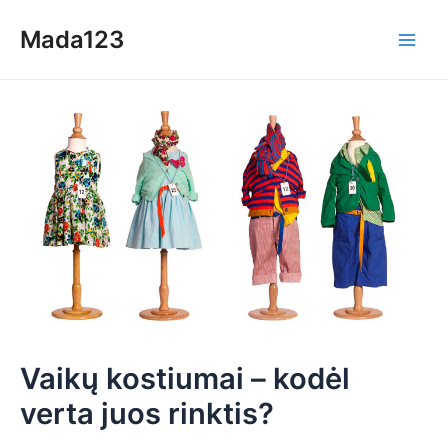
Skip
Mada123
to
Main
content
Men
Vaikų kostiumai – kodėl
verta juos rinktis?