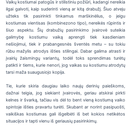
Vaikų kostiumai patogūs ir stilistiniu požiūri, kadangi nereikia
ilgai galvoti, kaip suderinti vieną ar kitą drabužį. Šiuo atveju
užteks tik pasirinkti tinkamus marškinėlius, o jeigu
kostiumas vientisas (kombinezono tipo), nereikės rūpintis ir
šiuo aspektu. Šių drabužių pasirinkimo įvairovė suteikia
galimybę kostiumu vaiką aprengti tiek kasdieniam
nešiojimui, tiek ir prabangesnės šventės metu – su tokiu
rūbu mažylis atrodys išties stilingai. Dabar galima atrasti ir
įvairių žaismingų variantų, todėl toks sprendimas turėtų
patikti ir tiems, kurie nenori, jog vaikas su kostiumu atrodytų
tarsi maža suaugusiojo kopija.
Tie, kurie skiria daugiau laiko naujų derinių paieškoms,
dažnai teigia, jog siekiant įvairovės, geriau atskirai pirkti
kelnes ir švarką, tačiau vis dėl to bent vieną kostiumą vaiko
spintoje išties pravartu turėti. Skubant ar norint pasipuošti,
vaikiškas kostiumas gali išgelbėti iš bet kokios netikėtos
situacijos ir tapti vienu iš geriausių pasirinkimų.