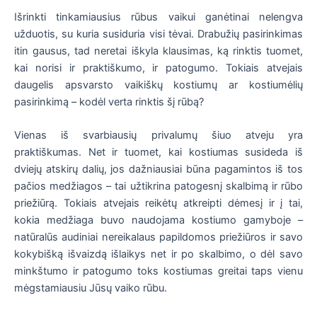
Išrinkti tinkamiausius rūbus vaikui ganėtinai nelengva
užduotis, su kuria susiduria visi tėvai. Drabužių pasirinkimas
itin gausus, tad neretai iškyla klausimas, ką rinktis tuomet,
kai norisi ir praktiškumo, ir patogumo. Tokiais atvejais
daugelis apsvarsto vaikiškų kostiumų ar kostiumėlių
pasirinkimą – kodėl verta rinktis šį rūbą?
Vienas iš svarbiausių privalumų šiuo atveju yra
praktiškumas. Net ir tuomet, kai kostiumas susideda iš
dviejų atskirų dalių, jos dažniausiai būna pagamintos iš tos
pačios medžiagos – tai užtikrina patogesnį skalbimą ir rūbo
priežiūrą. Tokiais atvejais reikėtų atkreipti dėmesį ir į tai,
kokia medžiaga buvo naudojama kostiumo gamyboje –
natūralūs audiniai nereikalaus papildomos priežiūros ir savo
kokybišką išvaizdą išlaikys net ir po skalbimo, o dėl savo
minkštumo ir patogumo toks kostiumas greitai taps vienu
mėgstamiausiu Jūsų vaiko rūbu.