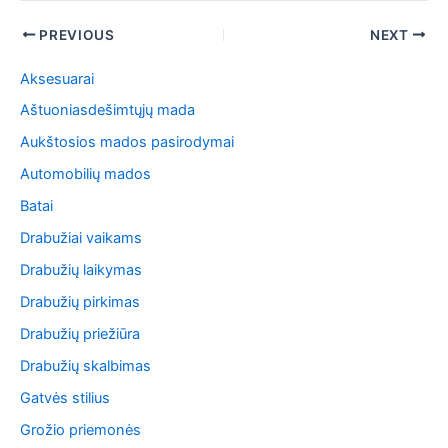
Post
PREVIOUS
NEXT
navigation
Aksesuarai
Aštuoniasdešimtųjų mada
Aukštosios mados pasirodymai
Automobilių mados
Batai
Drabužiai vaikams
Drabužių laikymas
Drabužių pirkimas
Drabužių priežiūra
Drabužių skalbimas
Gatvės stilius
Grožio priemonės