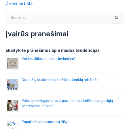
Žieminiai batai
S
e
a
r
Įvairūs pranešimai
c
h
f
skaitykite pranešimus apie mados tendencijas
o
Kokias siūles naudoti siuvinėjant?
r
:
Drabužių skalbimo ir priežiūros ženklų reikšmės
Kaip sąmoningas stiliaus pasirinkimas keičia suaugusiųjų
bendravimą ir flirtą?
Populiariausios auskarų rūšys