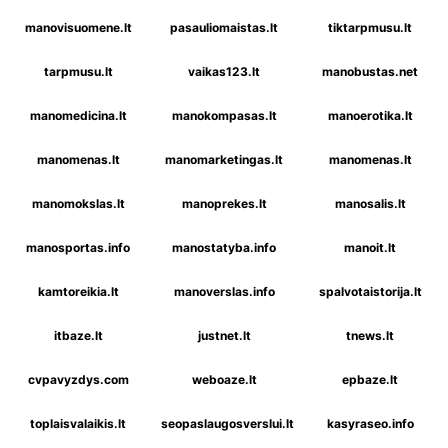
manovisuomene.lt
pasauliomaistas.lt
tiktarpmusu.lt
tarpmusu.lt
vaikas123.lt
manobustas.net
manomedicina.lt
manokompasas.lt
manoerotika.lt
manomenas.lt
manomarketingas.lt
manomenas.lt
manomokslas.lt
manoprekes.lt
manosalis.lt
manosportas.info
manostatyba.info
manoit.lt
kamtoreikia.lt
manoverslas.info
spalvotaistorija.lt
itbaze.lt
justnet.lt
tnews.lt
cvpavyzdys.com
weboaze.lt
epbaze.lt
toplaisvalaikis.lt
seopaslaugosverslui.lt
kasyraseo.info