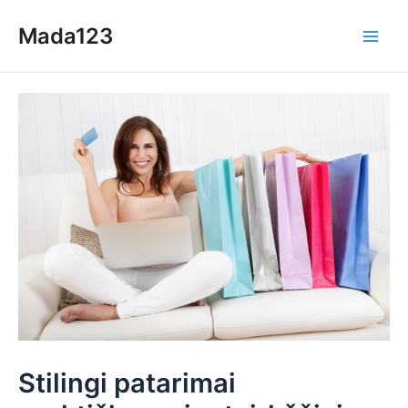
Skip
Mada123
to
Main
content
Men
Stilingi patarimai