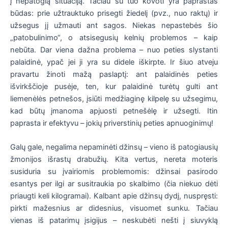
į nepatogią situaciją. Tačiau su tuo kovoti yra paprastas
būdas: prie užtrauktuko prisegti žiedelį (pvz., nuo raktų) ir
užsegus jį užmauti ant sagos. Niekas nepastebės šio
„patobulinimo“, o atsisegusių kelnių problemos – kaip
nebūta. Dar viena dažna problema – nuo peties slystanti
palaidinė, ypač jei ji yra su didele iškirpte. Ir šiuo atveju
pravartu žinoti mažą paslaptį: ant palaidinės peties
išvirkščioje pusėje, ten, kur palaidinė turėtų gulti ant
liemenėlės petnešos, įsiūti medžiaginę kilpelę su užsegimu,
kad būtų įmanoma apjuosti petnešėlę ir užsegti. Itin
paprasta ir efektyvu – jokių priverstinių peties apnuoginimų!
Galų gale, negalima nepaminėti džinsų – vieno iš patogiausių
žmonijos išrastų drabužių. Kita vertus, nereta moteris
susiduria su įvairiomis problemomis: džinsai pasirodo
esantys per ilgi ar susitraukia po skalbimo (čia niekuo dėti
priaugti keli kilogramai). Kalbant apie džinsų dydį, nuspręsti:
pirkti mažesnius ar didesnius, visuomet sunku. Tačiau
vienas iš patarimų įsigijus – neskubėti nešti į siuvyklą