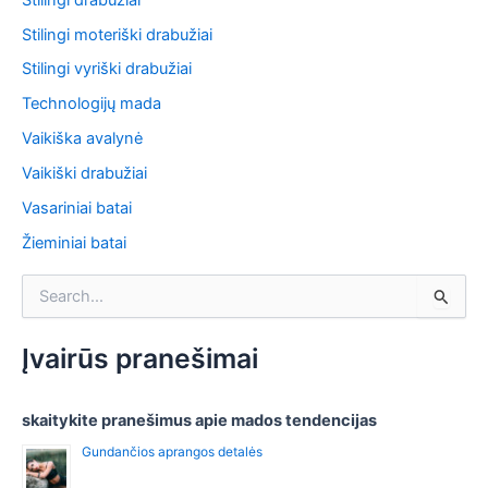
Stilingi moteriški drabužiai
Stilingi vyriški drabužiai
Technologijų mada
Vaikiška avalynė
Vaikiški drabužiai
Vasariniai batai
Žieminiai batai
S
e
a
r
Įvairūs pranešimai
c
h
f
skaitykite pranešimus apie mados tendencijas
o
Gundančios aprangos detalės
r
: