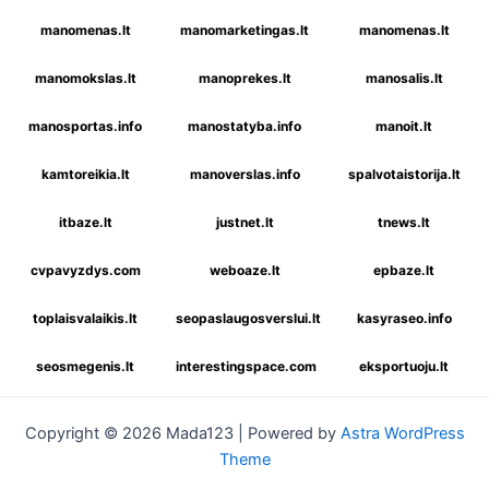
manomenas.lt
manomarketingas.lt
manomenas.lt
manomokslas.lt
manoprekes.lt
manosalis.lt
manosportas.info
manostatyba.info
manoit.lt
kamtoreikia.lt
manoverslas.info
spalvotaistorija.lt
itbaze.lt
justnet.lt
tnews.lt
cvpavyzdys.com
weboaze.lt
epbaze.lt
toplaisvalaikis.lt
seopaslaugosverslui.lt
kasyraseo.info
seosmegenis.lt
interestingspace.com
eksportuoju.lt
Copyright © 2026 Mada123 | Powered by
Astra WordPress
Theme