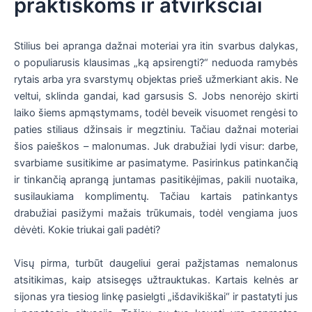
praktiškoms ir atvirkščiai
Stilius bei apranga dažnai moteriai yra itin svarbus dalykas,
o populiarusis klausimas „ką apsirengti?“ neduoda ramybės
rytais arba yra svarstymų objektas prieš užmerkiant akis. Ne
veltui, sklinda gandai, kad garsusis S. Jobs nenorėjo skirti
laiko šiems apmąstymams, todėl beveik visuomet rengėsi to
paties stiliaus džinsais ir megztiniu. Tačiau dažnai moteriai
šios paieškos – malonumas. Juk drabužiai lydi visur: darbe,
svarbiame susitikime ar pasimatyme. Pasirinkus patinkančią
ir tinkančią aprangą juntamas pasitikėjimas, pakili nuotaika,
susilaukiama komplimentų. Tačiau kartais patinkantys
drabužiai pasižymi mažais trūkumais, todėl vengiama juos
dėvėti. Kokie triukai gali padėti?
Visų pirma, turbūt daugeliui gerai pažįstamas nemalonus
atsitikimas, kaip atsisegęs užtrauktukas. Kartais kelnės ar
sijonas yra tiesiog linkę pasielgti „išdavikiškai“ ir pastatyti jus