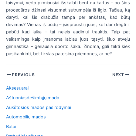
taisymui, verta pirmiausiai išskalbti bent du kartus – po šios
procedūros džinsai visuomet sutrumpėja iš ilgio. Tačiau, ką
daryti, kai šis drabužis tampa per ankštas, kad būtų
dėvimas? Vienas iš būdų – įsisprausti į juos, kol dar drėgti ir
pabūti kurį laiką – tai neleis audiniui trauktis. Taip pat
veiksminga kaip įmanoma labiau juos tąsyti, šiuo atveju
gimnastika – geriausia sporto šaka. Žinoma, gali tekti kiek
pasikankinti, bet tikslas pateisina priemones, ar ne?
Post
PREVIOUS
NEXT
navigation
Aksesuarai
Aštuoniasdešimtųjų mada
Aukštosios mados pasirodymai
Automobilių mados
Batai