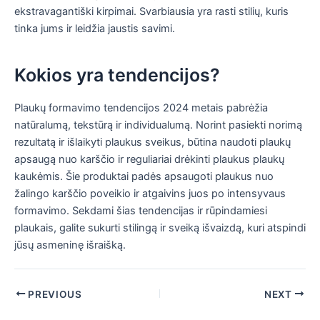
ekstravagantiški kirpimai. Svarbiausia yra rasti stilių, kuris
tinka jums ir leidžia jaustis savimi.
Kokios yra tendencijos?
Plaukų formavimo tendencijos 2024 metais pabrėžia
natūralumą, tekstūrą ir individualumą. Norint pasiekti norimą
rezultatą ir išlaikyti plaukus sveikus, būtina naudoti plaukų
apsaugą nuo karščio ir reguliariai drėkinti plaukus plaukų
kaukėmis. Šie produktai padės apsaugoti plaukus nuo
žalingo karščio poveikio ir atgaivins juos po intensyvaus
formavimo. Sekdami šias tendencijas ir rūpindamiesi
plaukais, galite sukurti stilingą ir sveiką išvaizdą, kuri atspindi
jūsų asmeninę išraišką.
Post
PREVIOUS
NEXT
navigation