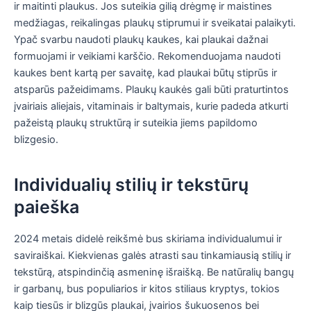
ir maitinti plaukus. Jos suteikia gilią drėgmę ir maistines
medžiagas, reikalingas plaukų stiprumui ir sveikatai palaikyti.
Ypač svarbu naudoti plaukų kaukes, kai plaukai dažnai
formuojami ir veikiami karščio. Rekomenduojama naudoti
kaukes bent kartą per savaitę, kad plaukai būtų stiprūs ir
atsparūs pažeidimams. Plaukų kaukės gali būti praturtintos
įvairiais aliejais, vitaminais ir baltymais, kurie padeda atkurti
pažeistą plaukų struktūrą ir suteikia jiems papildomo
blizgesio.
Individualių stilių ir tekstūrų
paieška
2024 metais didelė reikšmė bus skiriama individualumui ir
saviraiškai. Kiekvienas galės atrasti sau tinkamiausią stilių ir
tekstūrą, atspindinčią asmeninę išraišką. Be natūralių bangų
ir garbanų, bus populiarios ir kitos stiliaus kryptys, tokios
kaip tiesūs ir blizgūs plaukai, įvairios šukuosenos bei