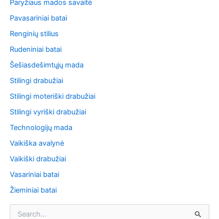
Paryžiaus mados savaitė
Pavasariniai batai
Renginių stilius
Rudeniniai batai
Šešiasdešimtųjų mada
Stilingi drabužiai
Stilingi moteriški drabužiai
Stilingi vyriški drabužiai
Technologijų mada
Vaikiška avalynė
Vaikiški drabužiai
Vasariniai batai
Žieminiai batai
S
e