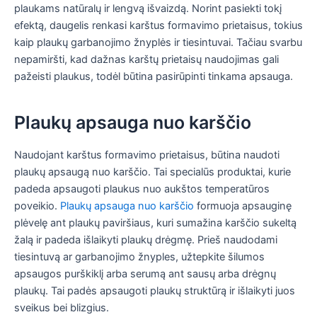
plaukams natūralų ir lengvą išvaizdą. Norint pasiekti tokį
efektą, daugelis renkasi karštus formavimo prietaisus, tokius
kaip plaukų garbanojimo žnyplės ir tiesintuvai. Tačiau svarbu
nepamiršti, kad dažnas karštų prietaisų naudojimas gali
pažeisti plaukus, todėl būtina pasirūpinti tinkama apsauga.
Plaukų apsauga nuo karščio
Naudojant karštus formavimo prietaisus, būtina naudoti
plaukų apsaugą nuo karščio. Tai specialūs produktai, kurie
padeda apsaugoti plaukus nuo aukštos temperatūros
poveikio.
Plaukų apsauga nuo karščio
formuoja apsauginę
plėvelę ant plaukų paviršiaus, kuri sumažina karščio sukeltą
žalą ir padeda išlaikyti plaukų drėgmę. Prieš naudodami
tiesintuvą ar garbanojimo žnyples, užtepkite šilumos
apsaugos purškiklį arba serumą ant sausų arba drėgnų
plaukų. Tai padės apsaugoti plaukų struktūrą ir išlaikyti juos
sveikus bei blizgius.