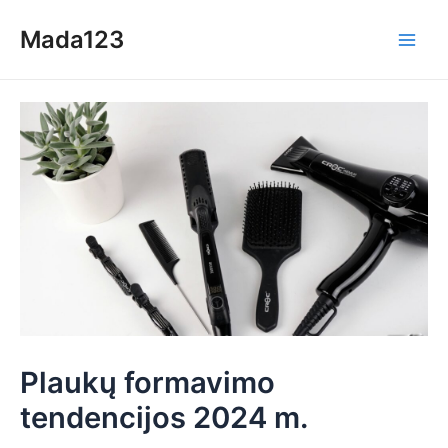
Skip
Mada123
to
Main
content
Men
Plaukų formavimo
tendencijos 2024 m.