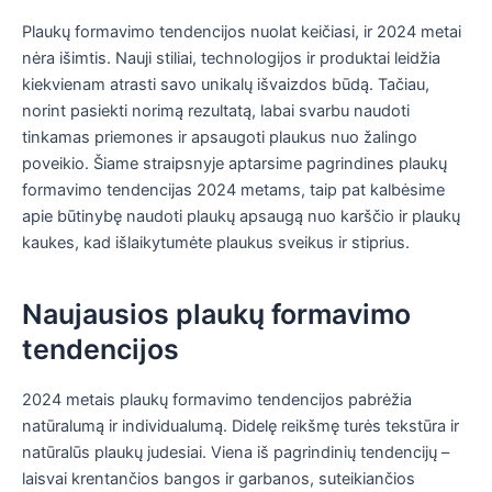
Plaukų formavimo tendencijos nuolat keičiasi, ir 2024 metai
nėra išimtis. Nauji stiliai, technologijos ir produktai leidžia
kiekvienam atrasti savo unikalų išvaizdos būdą. Tačiau,
norint pasiekti norimą rezultatą, labai svarbu naudoti
tinkamas priemones ir apsaugoti plaukus nuo žalingo
poveikio. Šiame straipsnyje aptarsime pagrindines plaukų
formavimo tendencijas 2024 metams, taip pat kalbėsime
apie būtinybę naudoti plaukų apsaugą nuo karščio ir plaukų
kaukes, kad išlaikytumėte plaukus sveikus ir stiprius.
Naujausios plaukų formavimo
tendencijos
2024 metais plaukų formavimo tendencijos pabrėžia
natūralumą ir individualumą. Didelę reikšmę turės tekstūra ir
natūralūs plaukų judesiai. Viena iš pagrindinių tendencijų –
laisvai krentančios bangos ir garbanos, suteikiančios