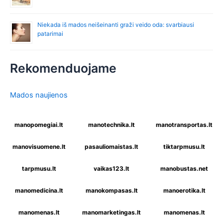
Niekada iš mados neišeinanti graži veido oda: svarbiausi
patarimai
Rekomenduojame
Mados naujienos
manopomegiai.lt
manotechnika.lt
manotransportas.lt
manovisuomene.lt
pasauliomaistas.lt
tiktarpmusu.lt
tarpmusu.lt
vaikas123.lt
manobustas.net
manomedicina.lt
manokompasas.lt
manoerotika.lt
manomenas.lt
manomarketingas.lt
manomenas.lt