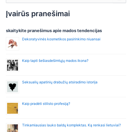
a
r
Įvairūs pranešimai
c
h
f
skaitykite pranešimus apie mados tendencijas
o
Dekoratyvinės kosmetikos pasirinkimo niuansai
r
:
Kaip tapti šešiasdešimtųjų mados ikona?
Seksualių apatinių drabužių atsiradimo istorija
Kaip pradėti stilisto profesiją?
Tinkamiausias lauko baldų komplektas. Ką renkasi lietuviai?