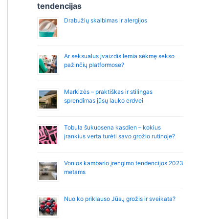
r
tendencijas
:
Drabužių skalbimas ir alergijos
Ar seksualus įvaizdis lemia sėkmę sekso
pažinčių platformose?
Markizės – praktiškas ir stilingas
sprendimas jūsų lauko erdvei
Tobula šukuosena kasdien – kokius
įrankius verta turėti savo grožio rutinoje?
Vonios kambario įrengimo tendencijos 2023
metams
Nuo ko priklauso Jūsų grožis ir sveikata?