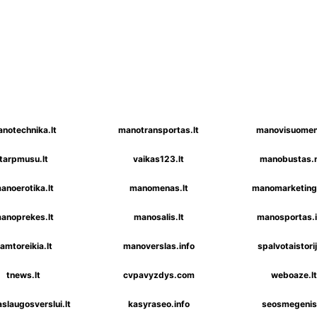
notechnika.lt
manotransportas.lt
manovisuomen
tarpmusu.lt
vaikas123.lt
manobustas.
anoerotika.lt
manomenas.lt
manomarketinga
anoprekes.lt
manosalis.lt
manosportas.i
amtoreikia.lt
manoverslas.info
spalvotaistorij
tnews.lt
cvpavyzdys.com
weboaze.lt
slaugosverslui.lt
kasyraseo.info
seosmegenis.