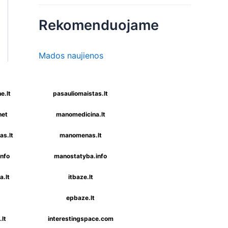
Rekomenduojame
Mados naujienos
e.lt
pasauliomaistas.lt
net
manomedicina.lt
s.lt
manomenas.lt
nfo
manostatyba.info
a.lt
itbaze.lt
epbaze.lt
lt
interestingspace.com