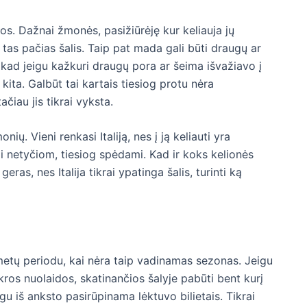
gos. Dažnai žmonės, pasižiūrėję kur keliauja jų
as pačias šalis. Taip pat mada gali būti draugų ar
 kad jeigu kažkuri draugų pora ar šeima išvažiavo į
ir kita. Galbūt tai kartais tiesiog protu nėra
čiau jis tikrai vyksta.
onių. Vieni renkasi Italiją, nes į ją keliauti yra
škai netyčiom, tiesiog spėdami. Kad ir koks kelionės
eras, nes Italija tikrai ypatinga šalis, turinti ką
u metų periodu, kai nėra taip vadinamas sezonas. Jeigu
ikros nuolaidos, skatinančios šalyje pabūti bent kurį
jeigu iš anksto pasirūpinama lėktuvo bilietais. Tikrai