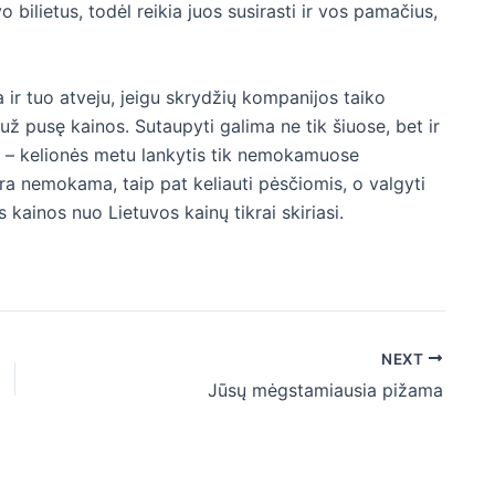
bilietus, todėl reikia juos susirasti ir vos pamačius,
na ir tuo atveju, jeigu skrydžių kompanijos taiko
 už pusę kainos. Sutaupyti galima ne tik šiuose, bet ir
se – kelionės metu lankytis tik nemokamuose
yra nemokama, taip pat keliauti pėsčiomis, o valgyti
rs kainos nuo Lietuvos kainų tikrai skiriasi.
NEXT
Jūsų mėgstamiausia pižama