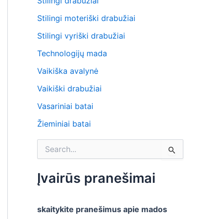
Stilingi drabužiai
Stilingi moteriški drabužiai
Stilingi vyriški drabužiai
Technologijų mada
Vaikiška avalynė
Vaikiški drabužiai
Vasariniai batai
Žieminiai batai
S
e
a
r
Įvairūs pranešimai
c
h
f
skaitykite pranešimus apie mados
o