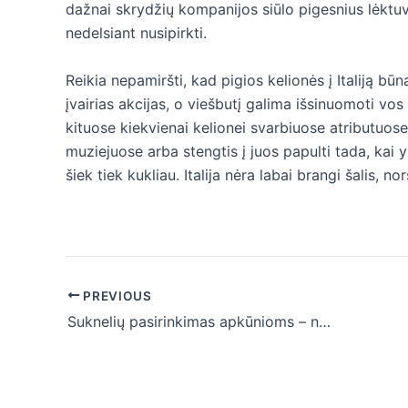
dažnai skrydžių kompanijos siūlo pigesnius lėktuvo 
nedelsiant nusipirkti.
Reikia nepamiršti, kad pigios kelionės į Italiją bū
įvairias akcijas, o viešbutį galima išsinuomoti vos
kituose kiekvienai kelionei svarbiuose atributuo
muziejuose arba stengtis į juos papulti tada, kai 
šiek tiek kukliau. Italija nėra labai brangi šalis, no
Post
PREVIOUS
navigation
Suknelių pasirinkimas apkūnioms – ne bėda