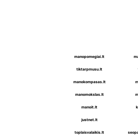
manopomegiai.lt
ma
tiktarpmusu.lt
manokompasas.lt
m
manomokslas.lt
m
manoit.lt
k
justnet.lt
toplaisvalaikis.lt
seopa