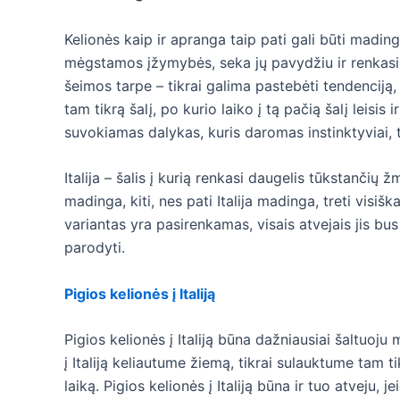
Kelionės kaip ir apranga taip pati gali būti madin
mėgstamos įžymybės, seka jų pavydžiu ir renkasi t
šeimos tarpe – tikrai galima pastebėti tendenciją,
tam tikrą šalį, po kurio laiko į tą pačią šalį leisis 
suvokiamas dalykas, kuris daromas instinktyviai, ta
Italija – šalis į kurią renkasi daugelis tūkstančių žm
madinga, kiti, nes pati Italija madinga, treti visi
variantas yra pasirenkamas, visais atvejais jis bus g
parodyti.
Pigios kelionės į Italiją
Pigios kelionės į Italiją būna dažniausiai šaltuoj
į Italiją keliautume žiemą, tikrai sulauktume tam t
laiką. Pigios kelionės į Italiją būna ir tuo atveju, 