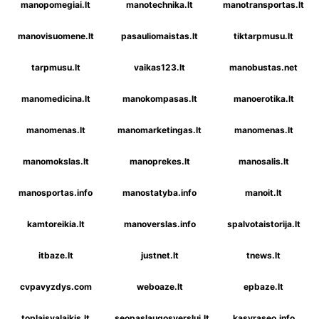
manopomegiai.lt
manotechnika.lt
manotransportas.lt
manovisuomene.lt
pasauliomaistas.lt
tiktarpmusu.lt
tarpmusu.lt
vaikas123.lt
manobustas.net
manomedicina.lt
manokompasas.lt
manoerotika.lt
manomenas.lt
manomarketingas.lt
manomenas.lt
manomokslas.lt
manoprekes.lt
manosalis.lt
manosportas.info
manostatyba.info
manoit.lt
kamtoreikia.lt
manoverslas.info
spalvotaistorija.lt
itbaze.lt
justnet.lt
tnews.lt
cvpavyzdys.com
weboaze.lt
epbaze.lt
toplaisvalaikis.lt
seopaslaugosverslui.lt
kasyraseo.info