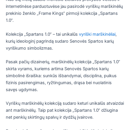
internetinėse parduotuvėse jau pasirodė vyriškų marškinėlių
prekinio ženklo „Frame Kings“ pirmoji kolekcija „Spartans
1.0“.
Kolekcija „Spartans 1.0“ – tai unikalūs
vyriški marškinėliai
,
kurių ideologinį pagrindą sudaro Senovės Spartos karių
vyriškumo simbolizmas.
Pasak pačių dizainerių, marškinėlių kolekcija „Spartans 1.0“
skirta vyrams, kuriems artima Senovės Spartos karių
simbolinė išraiška: sunkūs išbandymai, disciplina, puikus
fizinis pasirengimas, ryžtingumas, drąsa bei nuolatinis
savęs ugdymas.
Vyriškų marškinėlių kolekciją sudaro keturi unikalūs atvaizdai
ant marškinėlių. Taip pat kolekcija „Spartans 1.0“ džiugina
net penkių skirtingų spalvų ir dydžių įvairove.