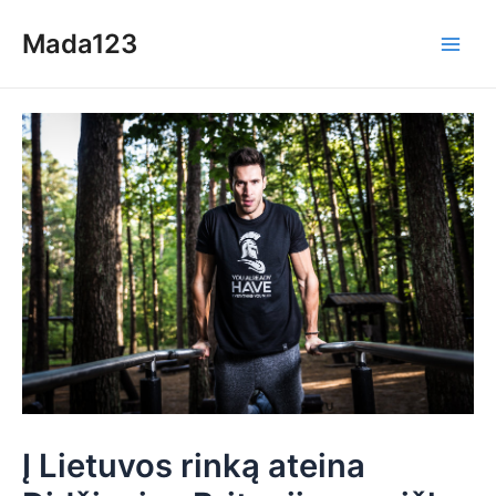
Skip
Mada123
to
Main
content
Men
Į Lietuvos rinką ateina