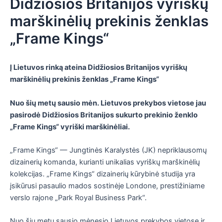
Didžiosios Britanijos vyriškų
marškinėlių prekinis ženklas
„Frame Kings“
Į Lietuvos rinką ateina Didžiosios Britanijos vyriškų
marškinėlių prekinis ženklas „Frame Kings“
Nuo šių metų sausio mėn. Lietuvos prekybos vietose jau
pasirodė Didžiosios Britanijos sukurto prekinio ženklo
„Frame Kings“ vyriški marškinėliai.
„Frame Kings“ — Jungtinės Karalystės (JK) nepriklausomų
dizainerių komanda, kurianti unikalias vyriškų marškinėlių
kolekcijas. „Frame Kings“ dizainerių kūrybinė studija yra
įsikūrusi pasaulio mados sostinėje Londone, prestižiniame
verslo rajone „Park Royal Business Park“.
Nuo šių metų sausio mėnesio Lietuvos prekybos vietose ir