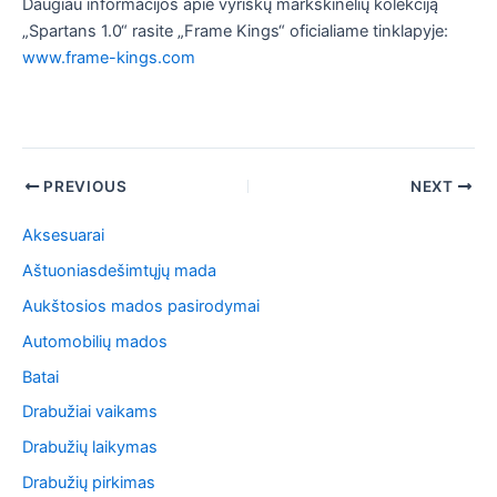
Daugiau informacijos apie vyriškų markškinėlių kolekciją
„Spartans 1.0“ rasite „Frame Kings“ oficialiame tinklapyje:
www.frame-kings.com
Post
PREVIOUS
NEXT
navigation
Aksesuarai
Aštuoniasdešimtųjų mada
Aukštosios mados pasirodymai
Automobilių mados
Batai
Drabužiai vaikams
Drabužių laikymas
Drabužių pirkimas