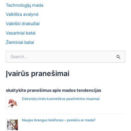
Technologijų mada
Vaikiška avalynė
Vaikiški drabužiai
Vasariniai batai
Žieminiai batai
S
e
a
r
Įvairūs pranešimai
c
h
f
skaitykite pranešimus apie mados tendencijas
o
Dekoratyvinės kosmetikos pasirinkimo niuansai
r
:
Naujas brangus telefonas – poreikis ar mada?