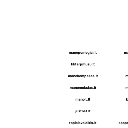
manopomegiai.lt
ma
tiktarpmusu.lt
manokompasas.lt
m
manomokslas.lt
m
manoit.lt
k
justnet.lt
toplaisvalaikis.lt
seopa