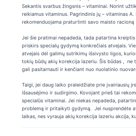
Sekantis svarbus žingsnis – vitaminai. Norint užtikr
reikiamus vitaminus. Pagrindinis jų – vitaminas A
rekomenduojama praturtinti savo maisto racioną š
Jei šie pratimai nepadeda, tada patartina kreiptis
priskirs specialų gydymą konkrečiais atvejais. Vien
atvejais dėl galimų sutrikimų išsivysto ligos, kuri
tokių būdų akių korekcija lazeriu. Šis būdas , n
gali pasitarnauti ir kenčiant nuo nuolatinio nuovar
Taigi, jei daug laiko praleidžiate prie įvairiausių į
išsausėjimo ir sudirgimo. Kovojant prieš tai reko
specialūs vitaminai. Jei niekas nepadeda, patartina
problemą ir pritaikyti gydymą. Jei nusprendėte ats
laikas, nes vyrauja akių korekcija lazeriu akcija, 