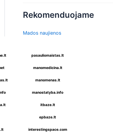
Rekomenduojame
Mados naujienos
e.lt
pasauliomaistas.lt
net
manomedicina.lt
s.lt
manomenas.lt
nfo
manostatyba.info
a.lt
itbaze.lt
epbaze.lt
lt
interestingspace.com