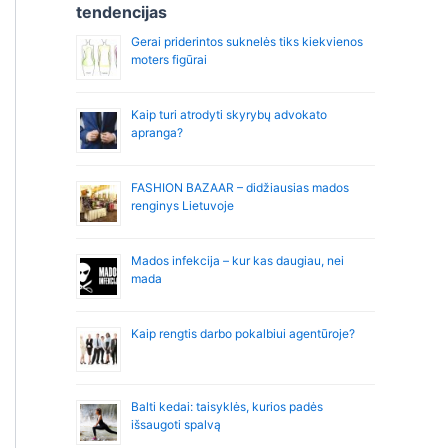
r
tendencijas
:
Gerai priderintos suknelės tiks kiekvienos
moters figūrai
Kaip turi atrodyti skyrybų advokato
apranga?
FASHION BAZAAR – didžiausias mados
renginys Lietuvoje
Mados infekcija – kur kas daugiau, nei
mada
Kaip rengtis darbo pokalbiui agentūroje?
Balti kedai: taisyklės, kurios padės
išsaugoti spalvą