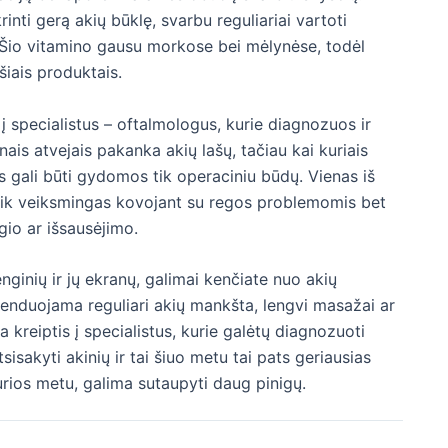
inti gerą akių būklę, svarbu reguliariai vartoti
. Šio vitamino gausu morkose bei mėlynėse, todėl
iais produktais.
 į specialistus – oftalmologus, kurie diagnozuos ir
ais atvejais pakanka akių lašų, tačiau kai kuriais
os gali būti gydomos tik operaciniu būdų. Vienas iš
e tik veiksmingas kovojant su regos problemomis bet
gio ar išsausėjimo.
renginių ir jų ekranų, galimai kenčiate nuo akių
menduojama reguliari akių mankšta, lengvi masažai ar
 kreiptis į specialistus, kurie galėtų diagnozuoti
isakyti akinių ir tai šiuo metu tai pats geriausias
kurios metu, galima sutaupyti daug pinigų.