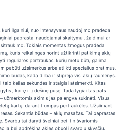
ą, kuri ilgainiui, nuo intensyvaus naudojimo pradeda
renginiai paprastai naudojamai skaitymui, žaidimui ar
 ir įsitraukimo. Tokiais momentas žmogus pradeda
ą, kuris reikalingas norint užtikrinti patikimą akių
ti reguliares pertraukas, kurių metu būtų galima
m pabūti užsimerkus arba atlikti specialius pratimus.
nimo būdas, kada dirba ir stiprėja visi akių raumenys.
i taip kelias sekundes ir staigiai atsimerkti. Kitas
gytis į kairę ir į dešinę pusę. Tada lygiai tas pats
as – užmerktomis akimis jas palengva sukinėti. Visus
letą kartų, darant trumpas pertraukėles. Užsiimant
ogresas. Sekantis būdas – akių masažas. Tai paprastas
 Svarbu tai daryti švelniai bei itin švariomis
ciją bei apdrėkina akies obuolį svarbiu skysčių.