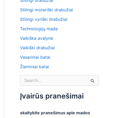
Stilingi drabužiai
Stilingi moteriški drabužiai
Stilingi vyriški drabužiai
Technologijų mada
Vaikiška avalynė
Vaikiški drabužiai
Vasariniai batai
Žieminiai batai
S
e
a
r
Įvairūs pranešimai
c
h
f
skaitykite pranešimus apie mados
o