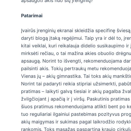
apsaugoti akis nuo šių įrenginių?
Patarimai
Įvairūs įrenginių ekranai skleidžia specifinę švies
daryti blogą įtaką regėjimui. Taip yra ir dėl to, į
kitai veiklai, kuri reikalauja didelio susikaupimo
mirksėti rečiau, o tai mažina akies obuolio drėgnum
apsaugą. Norint to išvengti, rekomenduojama dary
pailsinti akis. Tokių pertraukų metu rekomenduoja
Vienas jų – akių gimnastika. Tai toks akių mankšti
Norint tai padaryti reikia stipriai užsimerkti, pabūt
pratimas – laikyti galvą tiesiai ir akių pagalba žval
žvilgčiojant į apačią ir į viršų. Paskutinis pratim
šiuos pratimus rekomenduojama atlikti bent po ke
tuo reguliariai ilgainiui pastebimas pozityvus pr
akių maigymas ir sukimas pagal laikrodžio rodyklę.
rankomis. Toks masažas paspartina kraujo cirkulia