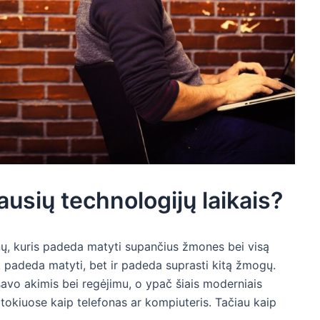
ausių technologijų laikais?
nų, kuris padeda matyti supančius žmones bei visą
tik padeda matyti, bet ir padeda suprasti kitą žmogų.
savo akimis bei regėjimu, o ypač šiais moderniais
, tokiuose kaip telefonas ar kompiuteris. Tačiau kaip