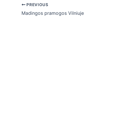
Post
PREVIOUS
navigation
Madingos pramogos Vilniuje