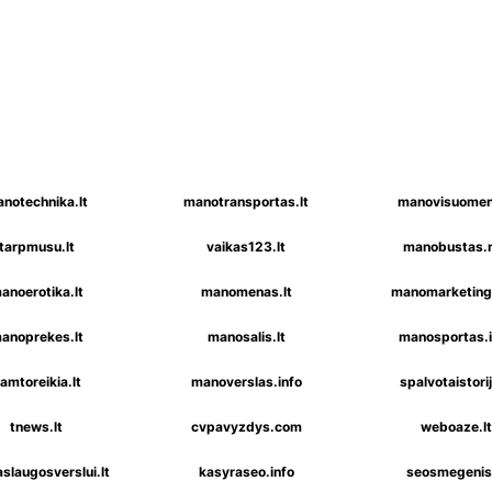
notechnika.lt
manotransportas.lt
manovisuomen
tarpmusu.lt
vaikas123.lt
manobustas.
anoerotika.lt
manomenas.lt
manomarketinga
anoprekes.lt
manosalis.lt
manosportas.i
amtoreikia.lt
manoverslas.info
spalvotaistorij
tnews.lt
cvpavyzdys.com
weboaze.lt
slaugosverslui.lt
kasyraseo.info
seosmegenis.