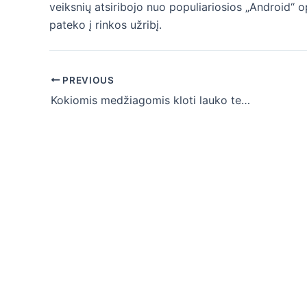
veiksnių atsiribojo nuo populiariosios „Android“ o
pateko į rinkos užribį.
Post
PREVIOUS
navigation
Kokiomis medžiagomis kloti lauko terasos grindis?