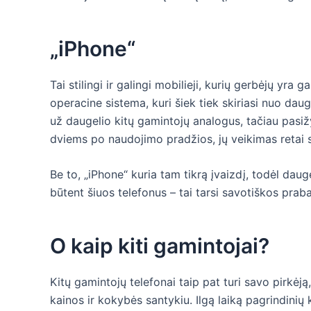
„iPhone“
Tai stilingi ir galingi mobilieji, kurių gerbėjų yra
operacine sistema, kuri šiek tiek skiriasi nuo daug
už daugelio kitų gamintojų analogus, tačiau pasiž
dviems po naudojimo pradžios, jų veikimas retai su
Be to, „iPhone“ kuria tam tikrą įvaizdį, todėl da
būtent šiuos telefonus – tai tarsi savotiškos prab
O kaip kiti gamintojai?
Kitų gamintojų telefonai taip pat turi savo pirkėj
kainos ir kokybės santykiu. Ilgą laiką pagrindinių