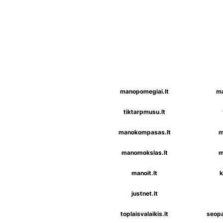
manopomegiai.lt
ma
tiktarpmusu.lt
manokompasas.lt
m
manomokslas.lt
m
manoit.lt
k
justnet.lt
toplaisvalaikis.lt
seopa