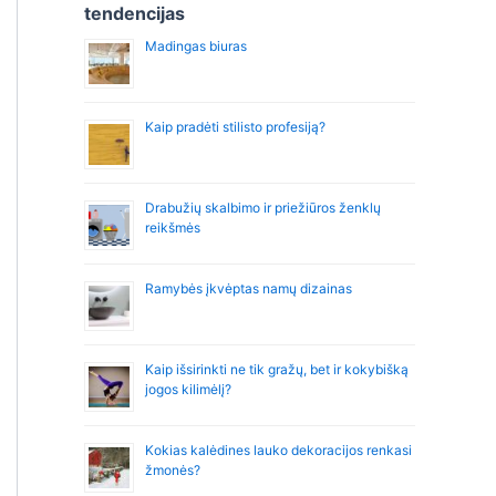
r
tendencijas
:
Madingas biuras
Kaip pradėti stilisto profesiją?
Drabužių skalbimo ir priežiūros ženklų
reikšmės
Ramybės įkvėptas namų dizainas
Kaip išsirinkti ne tik gražų, bet ir kokybišką
jogos kilimėlį?
Kokias kalėdines lauko dekoracijos renkasi
žmonės?