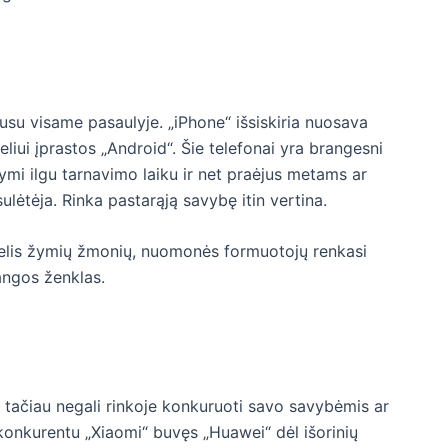
 gausu visame pasaulyje. „iPhone“ išsiskiria nuosava
eliui įprastos „Android“. Šie telefonai yra brangesni
ymi ilgu tarnavimo laiku ir net praėjus metams ar
lėtėja. Rinka pastarąją savybę itin vertina.
ugelis žymių žmonių, nuomonės formuotojų renkasi
angos ženklas.
ą, tačiau negali rinkoje konkuruoti savo savybėmis ar
 konkurentu „Xiaomi“ buvęs „Huawei“ dėl išorinių