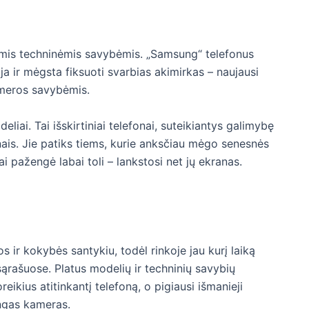
kiomis techninėmis savybėmis. „Samsung“ telefonus
ja ir mėgsta fiksuoti svarbias akimirkas – naujausi
meros savybėmis.
liai. Tai išskirtiniai telefonai, suteikiantys galimybę
ais. Jie patiks tiems, kurie anksčiau mėgo senesnės
i pažengė labai toli – lankstosi net jų ekranas.
s ir kokybės santykiu, todėl rinkoje jau kurį laiką
sąrašuose. Platus modelių ir techninių savybių
reikius atitinkantį telefoną, o pigiausi išmanieji
ingas kameras.