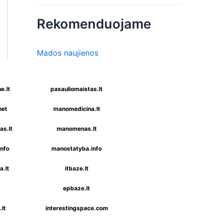
Rekomenduojame
Mados naujienos
e.lt
pasauliomaistas.lt
net
manomedicina.lt
s.lt
manomenas.lt
nfo
manostatyba.info
a.lt
itbaze.lt
epbaze.lt
lt
interestingspace.com