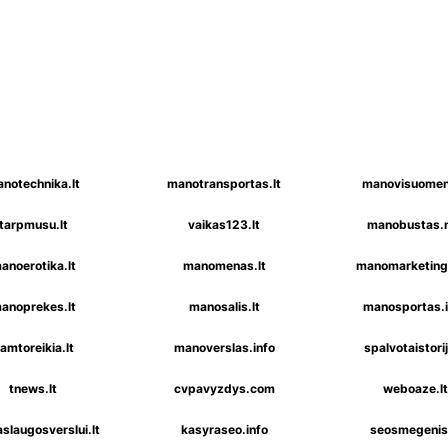
notechnika.lt
manotransportas.lt
manovisuomen
tarpmusu.lt
vaikas123.lt
manobustas.
anoerotika.lt
manomenas.lt
manomarketinga
anoprekes.lt
manosalis.lt
manosportas.i
amtoreikia.lt
manoverslas.info
spalvotaistorij
tnews.lt
cvpavyzdys.com
weboaze.lt
slaugosverslui.lt
kasyraseo.info
seosmegenis.