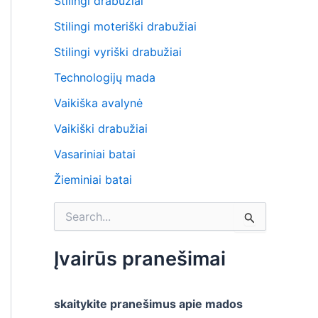
Stilingi drabužiai
Stilingi moteriški drabužiai
Stilingi vyriški drabužiai
Technologijų mada
Vaikiška avalynė
Vaikiški drabužiai
Vasariniai batai
Žieminiai batai
S
e
a
r
Įvairūs pranešimai
c
h
f
skaitykite pranešimus apie mados
o