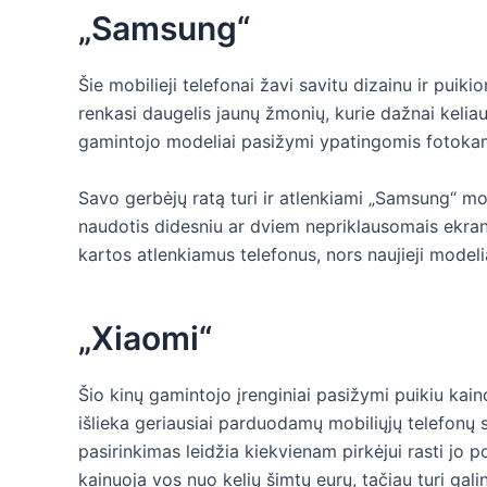
„Samsung“
Šie mobilieji telefonai žavi savitu dizainu ir pui
renkasi daugelis jaunų žmonių, kurie dažnai keliau
gamintojo modeliai pasižymi ypatingomis fotoka
Savo gerbėjų ratą turi ir atlenkiami „Samsung“ mode
naudotis didesniu ar dviem nepriklausomais ekran
kartos atlenkiamus telefonus, nors naujieji modelia
„Xiaomi“
Šio kinų gamintojo įrenginiai pasižymi puikiu kaino
išlieka geriausiai parduodamų mobiliųjų telefonų 
pasirinkimas leidžia kiekvienam pirkėjui rasti jo po
kainuoja vos nuo kelių šimtų eurų, tačiau turi gal