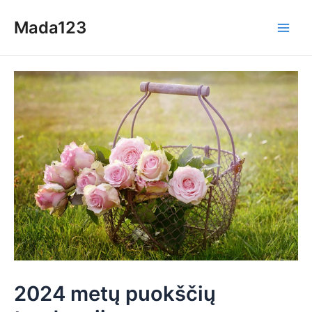
Skip
Mada123
to
Main
content
Men
2024 metų puokščių