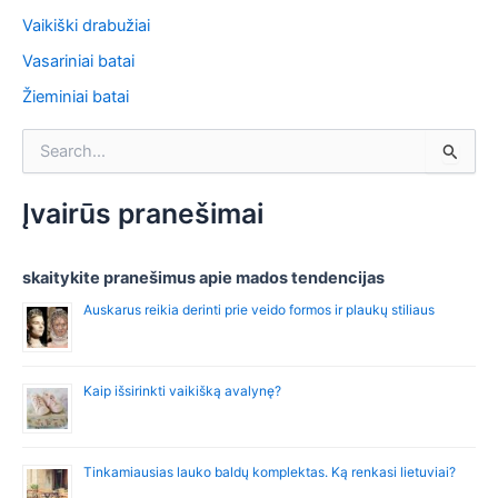
Vaikiški drabužiai
Vasariniai batai
Žieminiai batai
S
e
a
r
Įvairūs pranešimai
c
h
f
skaitykite pranešimus apie mados tendencijas
o
Auskarus reikia derinti prie veido formos ir plaukų stiliaus
r
:
Kaip išsirinkti vaikišką avalynę?
Tinkamiausias lauko baldų komplektas. Ką renkasi lietuviai?