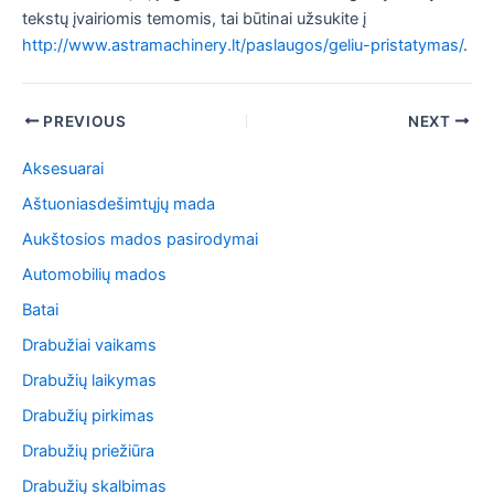
tekstų įvairiomis temomis, tai būtinai užsukite į
http://www.astramachinery.lt/paslaugos/geliu-pristatymas/
.
Post
PREVIOUS
NEXT
navigation
Aksesuarai
Aštuoniasdešimtųjų mada
Aukštosios mados pasirodymai
Automobilių mados
Batai
Drabužiai vaikams
Drabužių laikymas
Drabužių pirkimas
Drabužių priežiūra
Drabužių skalbimas