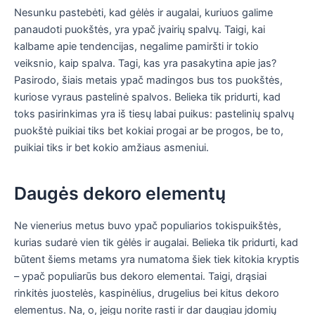
Nesunku pastebėti, kad gėlės ir augalai, kuriuos galime
panaudoti puokštės, yra ypač įvairių spalvų. Taigi, kai
kalbame apie tendencijas, negalime pamiršti ir tokio
veiksnio, kaip spalva. Tagi, kas yra pasakytina apie jas?
Pasirodo, šiais metais ypač madingos bus tos puokštės,
kuriose vyraus pastelinė spalvos. Belieka tik pridurti, kad
toks pasirinkimas yra iš tiesų labai puikus: pastelinių spalvų
puokštė puikiai tiks bet kokiai progai ar be progos, be to,
puikiai tiks ir bet kokio amžiaus asmeniui.
Daugės dekoro elementų
Ne vienerius metus buvo ypač populiarios tokispuikštės,
kurias sudarė vien tik gėlės ir augalai. Belieka tik pridurti, kad
būtent šiems metams yra numatoma šiek tiek kitokia kryptis
– ypač populiarūs bus dekoro elementai. Taigi, drąsiai
rinkitės juostelės, kaspinėlius, drugelius bei kitus dekoro
elementus. Na, o, jeigu norite rasti ir dar daugiau įdomių