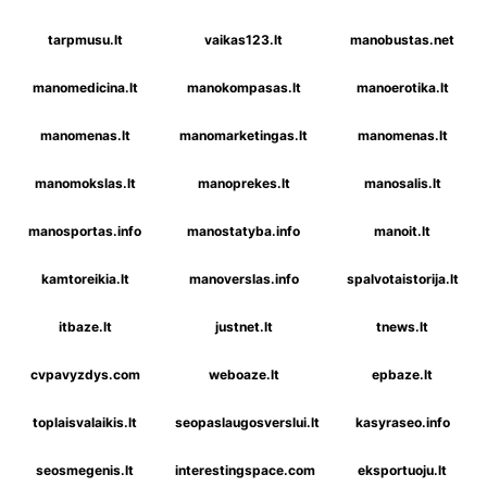
tarpmusu.lt
vaikas123.lt
manobustas.net
manomedicina.lt
manokompasas.lt
manoerotika.lt
manomenas.lt
manomarketingas.lt
manomenas.lt
manomokslas.lt
manoprekes.lt
manosalis.lt
manosportas.info
manostatyba.info
manoit.lt
kamtoreikia.lt
manoverslas.info
spalvotaistorija.lt
itbaze.lt
justnet.lt
tnews.lt
cvpavyzdys.com
weboaze.lt
epbaze.lt
toplaisvalaikis.lt
seopaslaugosverslui.lt
kasyraseo.info
seosmegenis.lt
interestingspace.com
eksportuoju.lt