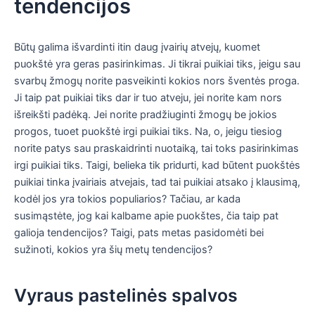
tendencijos
Būtų galima išvardinti itin daug įvairių atvejų, kuomet
puokštė yra geras pasirinkimas. Ji tikrai puikiai tiks, jeigu sau
svarbų žmogų norite pasveikinti kokios nors šventės proga.
Ji taip pat puikiai tiks dar ir tuo atveju, jei norite kam nors
išreikšti padėką. Jei norite pradžiuginti žmogų be jokios
progos, tuoet puokštė irgi puikiai tiks. Na, o, jeigu tiesiog
norite patys sau praskaidrinti nuotaiką, tai toks pasirinkimas
irgi puikiai tiks. Taigi, belieka tik pridurti, kad būtent puokštės
puikiai tinka įvairiais atvejais, tad tai puikiai atsako į klausimą,
kodėl jos yra tokios populiarios? Tačiau, ar kada
susimąstėte, jog kai kalbame apie puokštes, čia taip pat
galioja tendencijos? Taigi, pats metas pasidomėti bei
sužinoti, kokios yra šių metų tendencijos?
Vyraus pastelinės spalvos