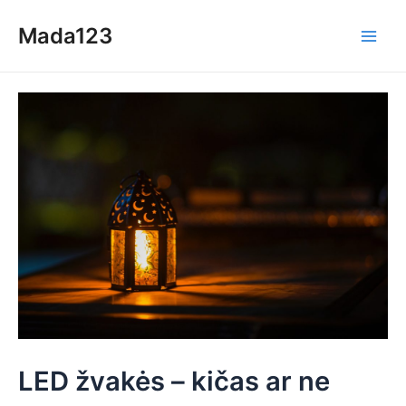
Skip
Mada123
to
Main
content
Men
LED žvakės – kičas ar ne