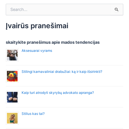
S
e
a
r
Įvairūs pranešimai
c
h
f
skaitykite pranešimus apie mados tendencijas
o
Aksesuarai vyrams
r
:
Stilingi karnavaliniai drabužiai: ką ir kaip išsirinkti?
Kaip turi atrodyti skyrybų advokato apranga?
Stilius kas tai?