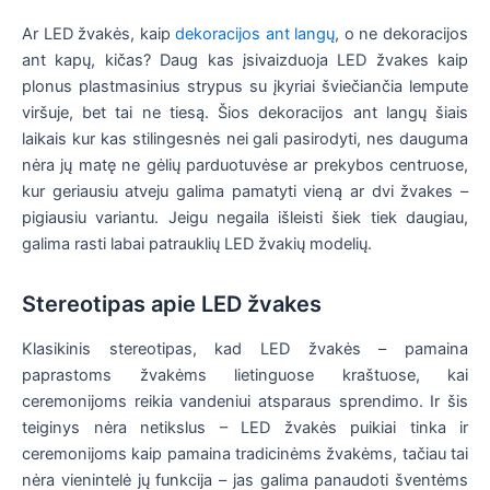
Ar LED žvakės, kaip
dekoracijos ant langų
, o ne dekoracijos
ant kapų, kičas? Daug kas įsivaizduoja LED žvakes kaip
plonus plastmasinius strypus su įkyriai šviečiančia lempute
viršuje, bet tai ne tiesą. Šios dekoracijos ant langų šiais
laikais kur kas stilingesnės nei gali pasirodyti, nes dauguma
nėra jų matę ne gėlių parduotuvėse ar prekybos centruose,
kur geriausiu atveju galima pamatyti vieną ar dvi žvakes –
pigiausiu variantu. Jeigu negaila išleisti šiek tiek daugiau,
galima rasti labai patrauklių LED žvakių modelių.
Stereotipas apie LED žvakes
Klasikinis stereotipas, kad LED žvakės – pamaina
paprastoms žvakėms lietinguose kraštuose, kai
ceremonijoms reikia vandeniui atsparaus sprendimo. Ir šis
teiginys nėra netikslus – LED žvakės puikiai tinka ir
ceremonijoms kaip pamaina tradicinėms žvakėms, tačiau tai
nėra vienintelė jų funkcija – jas galima panaudoti šventėms