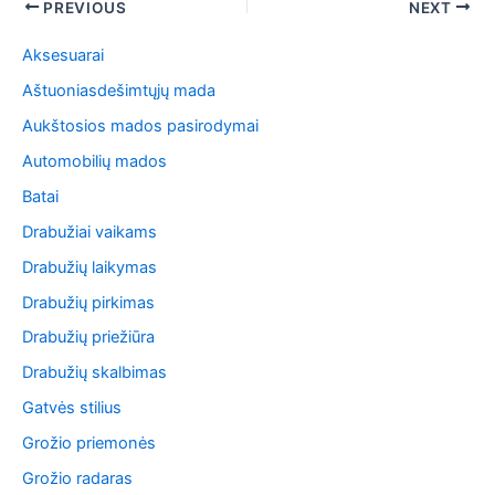
Post
PREVIOUS
NEXT
navigation
Aksesuarai
Aštuoniasdešimtųjų mada
Aukštosios mados pasirodymai
Automobilių mados
Batai
Drabužiai vaikams
Drabužių laikymas
Drabužių pirkimas
Drabužių priežiūra
Drabužių skalbimas
Gatvės stilius
Grožio priemonės
Grožio radaras