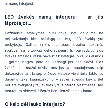
ar namų interjerui.
LED žvakės namų interjerui – ar jūs
išprotėjot…
Dažniausiai atsakymas būtų toks, bet dauguma nė
neįsivaizduoja kiek skirtingų modelių LED žvakių yra
prekyboje. Galima rinktis stambaus dizaino auksinės
spalvos, su blizgučių dekoracijomis. Ir, pavyzdžiui, šios
žvakės amžinos, reikia pakeisti tik baterijas, o kai jos atsibos
– galima lengvai parduoti, kadangi jos nesusidėvi. Šios
žvakės itin mažai dėvisi, nes jos yra naudojamos kaip
dekoracijos ant langų, o šiose vietose vienintelis faktorius
darantis įtaką ilgaamžiškumui – saulės šviesos kiekis. Bet
net atsižvelgiant į tai, žvakės yra iš storos plastmasės, tad
neturėtų susidėvėti iš išorės bent lietuviškame klimate.
O kaip dėl lauko interjero?