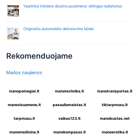
Ypatinka interjero dizaino puošmena: stilingas radiatorius
Originalūs automobilio dekoravimo būdai
Rekomenduojame
Mados naujienos
manopomegiai.lt
manotechnika.lt
manotransportas.lt
manovisuomene.lt
pasauliomaistas.lt
tiktarpmusu.lt
tarpmusu.lt
vaikas123.lt
manobustas.net
manomedicina.lt
manokompasas.lt
manoerotika.lt