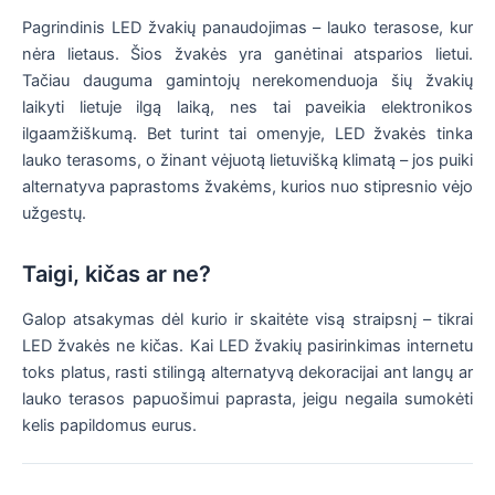
Pagrindinis LED žvakių panaudojimas – lauko terasose, kur
nėra lietaus. Šios žvakės yra ganėtinai atsparios lietui.
Tačiau dauguma gamintojų nerekomenduoja šių žvakių
laikyti lietuje ilgą laiką, nes tai paveikia elektronikos
ilgaamžiškumą. Bet turint tai omenyje, LED žvakės tinka
lauko terasoms, o žinant vėjuotą lietuvišką klimatą – jos puiki
alternatyva paprastoms žvakėms, kurios nuo stipresnio vėjo
užgestų.
Taigi, kičas ar ne?
Galop atsakymas dėl kurio ir skaitėte visą straipsnį – tikrai
LED žvakės ne kičas. Kai LED žvakių pasirinkimas internetu
toks platus, rasti stilingą alternatyvą dekoracijai ant langų ar
lauko terasos papuošimui paprasta, jeigu negaila sumokėti
kelis papildomus eurus.