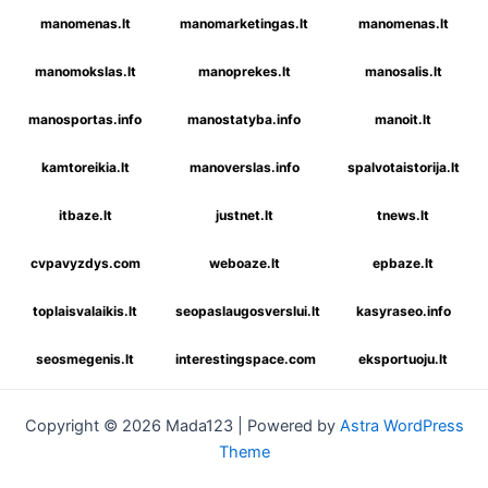
manomenas.lt
manomarketingas.lt
manomenas.lt
manomokslas.lt
manoprekes.lt
manosalis.lt
manosportas.info
manostatyba.info
manoit.lt
kamtoreikia.lt
manoverslas.info
spalvotaistorija.lt
itbaze.lt
justnet.lt
tnews.lt
cvpavyzdys.com
weboaze.lt
epbaze.lt
toplaisvalaikis.lt
seopaslaugosverslui.lt
kasyraseo.info
seosmegenis.lt
interestingspace.com
eksportuoju.lt
Copyright © 2026 Mada123 | Powered by
Astra WordPress
Theme