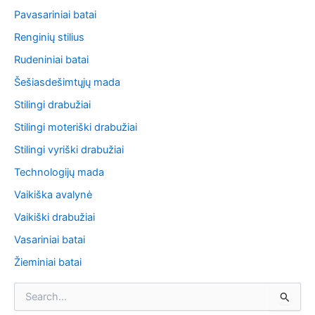
Pavasariniai batai
Renginių stilius
Rudeniniai batai
Šešiasdešimtųjų mada
Stilingi drabužiai
Stilingi moteriški drabužiai
Stilingi vyriški drabužiai
Technologijų mada
Vaikiška avalynė
Vaikiški drabužiai
Vasariniai batai
Žieminiai batai
S
e