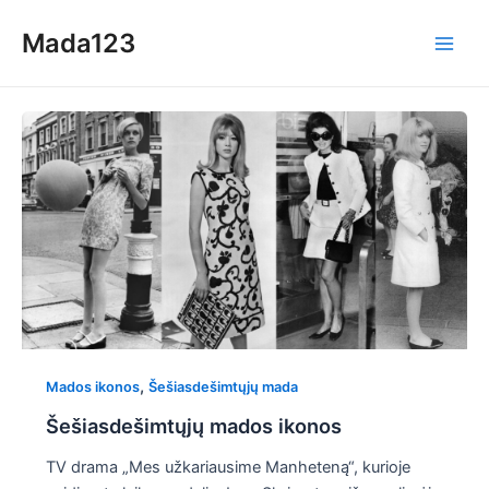
Skip
Mada123
to
Main
content
Men
,
Mados ikonos
Šešiasdešimtųjų mada
Šešiasdešimtųjų mados ikonos
TV drama „Mes užkariausime Manheteną“, kurioje