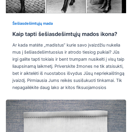
Šešiasdešimtųjų mada
Kaip tapti šešiasdešimtųjų mados ikona?
Ar kada matėte „madistus“ kurie savo įvaizdžiu nukelia
mus į šešiasdešimtuosius ir atrodo tiesiog puikiai? Jūs
irgi galite tapti tokiais ir bent trumpam nusikelti į visų taip
liaupsinamą laikmetį. Priverskite žmones ne tik atsisukti,
bet ir aiktelėti iš nuostabos išvydus Jūsų nepriekaištingą
įvaizdį. Pirmiausia Jums reikės susišukuoti tinkamai. Tik
nepagailėkite daug lako ar kitos fiksuojamosios