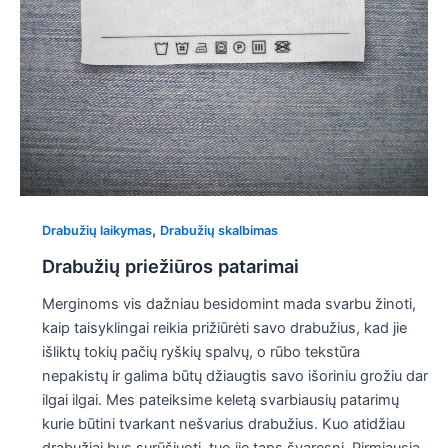
,
Drabužių laikymas
Drabužių skalbimas
Drabužių priežiūros patarimai
Merginoms vis dažniau besidomint mada svarbu žinoti,
kaip taisyklingai reikia prižiūrėti savo drabužius, kad jie
išliktų tokių pačių ryškių spalvų, o rūbo tekstūra
nepakistų ir galima būtų džiaugtis savo išoriniu grožiu dar
ilgai ilgai. Mes pateiksime keletą svarbiausių patarimų
kurie būtini tvarkant nešvarius drabužius. Kuo atidžiau
drabužiai bus surūšiuoti, tuo jie taps švaresni. Pirmiausia