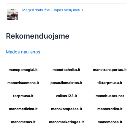
Megzti drabužiai – topas metų metus…
Rekomenduojame
Mados naujienos
manopomegiai.lt
manotechnika.lt
manotransportas.lt
manovisuomene.lt
pasauliomaistas.lt
tiktarpmusu.lt
tarpmusu.lt
vaikas123.lt
manobustas.net
manomedicina.lt
manokompasas.lt
manoerotika.lt
manomenas.lt
manomarketingas.lt
manomenas.lt