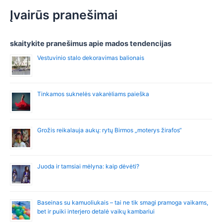
a
r
Įvairūs pranešimai
c
h
f
skaitykite pranešimus apie mados tendencijas
o
Vestuvinio stalo dekoravimas balionais
r
:
Tinkamos suknelės vakarėliams paieška
Grožis reikalauja aukų: rytų Birmos „moterys žirafos“
Juoda ir tamsiai mėlyna: kaip dėvėti?
Baseinas su kamuoliukais – tai ne tik smagi pramoga vaikams,
bet ir puiki interjero detalė vaikų kambariui