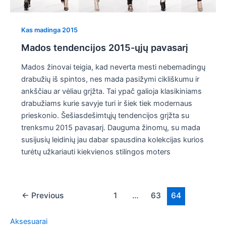
Kas madinga 2015
Mados tendencijos 2015-ųjų pavasarį
Mados žinovai teigia, kad neverta mesti nebemadingų
drabužių iš spintos, nes mada pasižymi cikliškumu ir
ankščiau ar vėliau grįžta. Tai ypač galioja klasikiniams
drabužiams kurie savyje turi ir šiek tiek modernaus
prieskonio. Šešiasdešimtųjų tendencijos grįžta su
trenksmu 2015 pavasarį. Dauguma žinomų, su mada
susijusių leidinių jau dabar spausdina kolekcijas kurios
turėtų užkariauti kiekvienos stilingos moters
Post
←
Previous
1
…
63
64
pagination
Aksesuarai