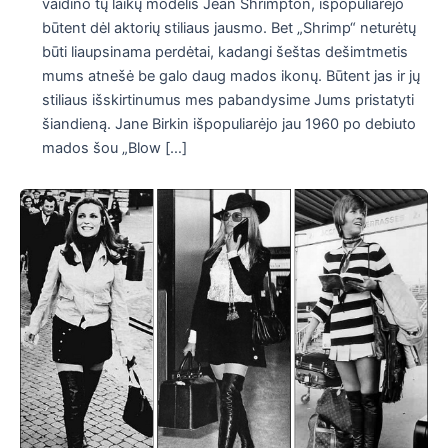
vaidino tų laikų modelis Jean Shrimpton, išpopuliarėjo
būtent dėl aktorių stiliaus jausmo. Bet „Shrimp“ neturėtų
būti liaupsinama perdėtai, kadangi šeštas dešimtmetis
mums atnešė be galo daug mados ikonų. Būtent jas ir jų
stiliaus išskirtinumus mes pabandysime Jums pristatyti
šiandieną. Jane Birkin išpopuliarėjo jau 1960 po debiuto
mados šou „Blow […]